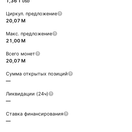
‪1,36 T‬
USD
Циркул. предложение
‪20,07 M‬
Макс. предложение
‪21,00 M‬
Всего монет
‪20,07 M‬
Сумма открытых позиций
—
Ликвидации (24ч)
—
Ставка финансирования
—