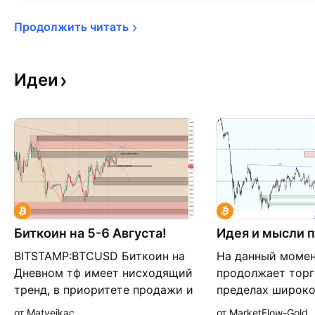
Продолжить 
читать
Идеи
Биткоин на 5-6 Августа!
Идея и мысли 
BITSTAMP:BTCUSD Биткоин на
На данный момент
Дневном тф имеет нисходящий
продолжает торг
тренд, в приоритете продажи и
пределах широко
шорт сделки. На 4 часовом тф
диапазона. Нижн
от Matveikac
от MarketFlow-Gold