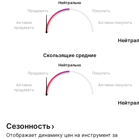
Нейтрально
Продавать
Покупать
Активно
Активно покупать
продавать
Нейтрал
Скользящие средние
Нейтрально
Продавать
Покупать
Активно
Активно покупать
продавать
Нейтрал
Сезонность
Отображает динамику цен на инструмент за