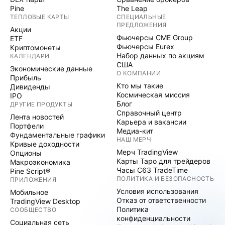
Pine
The Leap
ТЕПЛОВЫЕ КАРТЫ
СПЕЦИАЛЬНЫЕ
ПРЕДЛОЖЕНИЯ
Акции
Фьючерсы CME Group
ETF
Фьючерсы Eurex
Криптомонеты
Набор данных по акциям
КАЛЕНДАРИ
США
Экономические данные
О КОМПАНИИ
Прибыль
Кто мы такие
Дивиденды
Космическая миссия
IPO
Блог
ДРУГИЕ ПРОДУКТЫ
Справочный центр
Лента новостей
Карьера и вакансии
Портфели
Медиа-кит
Фундаментальные графики
НАШ МЕРЧ
Кривые доходности
Мерч TradingView
Опционы
Карты Таро для трейдеров
Макроэкономика
Часы C63 TradeTime
Pine Script®
ПОЛИТИКА И БЕЗОПАСНОСТЬ
ПРИЛОЖЕНИЯ
Условия использования
Мобильное
Отказ от ответственности
TradingView Desktop
Политика
СООБЩЕСТВО
конфиденциальности
Социальная сеть