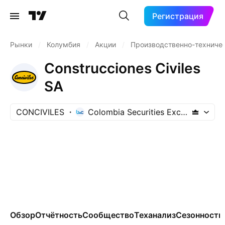
Регистрация
Рынки
/
Колумбия
/
Акции
/
Производственно-техничес
Construcciones Civiles
SA
CONCIVILES
Colombia Securities Exchange
Обзор
Отчётность
Сообщество
Теханализ
Сезонность