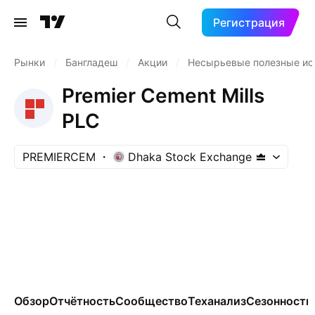
Регистрация
Рынки
/
Бангладеш
/
Акции
/
Несырьевые полезные и
Premier Cement Mills
PLC
PREMIERCEM
Dhaka Stock Exchange
Обзор
Отчётность
Сообщество
Теханализ
Сезонность