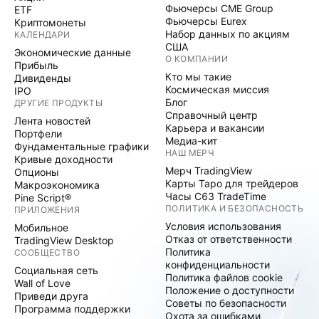
Фьючерсы CME Group
ETF
Фьючерсы Eurex
Криптомонеты
Набор данных по акциям
КАЛЕНДАРИ
США
Экономические данные
О КОМПАНИИ
Прибыль
Кто мы такие
Дивиденды
Космическая миссия
IPO
Блог
ДРУГИЕ ПРОДУКТЫ
Справочный центр
Лента новостей
Карьера и вакансии
Портфели
Медиа-кит
Фундаментальные графики
НАШ МЕРЧ
Кривые доходности
Мерч TradingView
Опционы
Карты Таро для трейдеров
Макроэкономика
Часы C63 TradeTime
Pine Script®
ПОЛИТИКА И БЕЗОПАСНОСТЬ
ПРИЛОЖЕНИЯ
Условия использования
Мобильное
Отказ от ответственности
TradingView Desktop
Политика
СООБЩЕСТВО
конфиденциальности
Социальная сеть
Политика файлов cookie
Wall of Love
Положение о доступности
Приведи друга
Советы по безопасности
Программа поддержки
Охота за ошибками