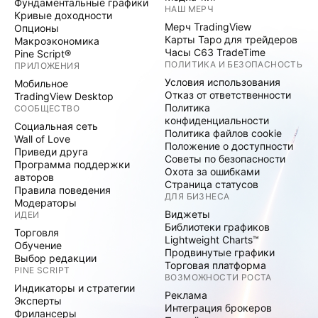
Фундаментальные графики
НАШ МЕРЧ
Кривые доходности
Мерч TradingView
Опционы
Карты Таро для трейдеров
Макроэкономика
Часы C63 TradeTime
Pine Script®
ПОЛИТИКА И БЕЗОПАСНОСТЬ
ПРИЛОЖЕНИЯ
Условия использования
Мобильное
Отказ от ответственности
TradingView Desktop
Политика
СООБЩЕСТВО
конфиденциальности
Социальная сеть
Политика файлов cookie
Wall of Love
Положение о доступности
Приведи друга
Советы по безопасности
Программа поддержки
Охота за ошибками
авторов
Страница статусов
Правила поведения
ДЛЯ БИЗНЕСА
Модераторы
Виджеты
ИДЕИ
Библиотеки графиков
Торговля
Lightweight Charts™
Обучение
Продвинутые графики
Выбор редакции
Торговая платформа
PINE SCRIPT
ВОЗМОЖНОСТИ РОСТА
Индикаторы и стратегии
Реклама
Эксперты
Интеграция брокеров
Фрилансеры