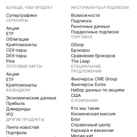
БОЛЬШЕ, ЧЕМ ПРОДУКТ
ИНСТРУМЕНТЫ И ПОДПИСКИ
Суперграфики
Возможности
СКРИНЕРЫ
Подписки
Рыночные данные
Акции
Подарочные подписки
ETF
ТОРГОВЛЯ
Облигации
Криптомонеты
Обзор
CEX-пары
Брокеры
DEX-пары
Сравнение брокеров
Pine
The Leap
ТЕПЛОВЫЕ КАРТЫ
СПЕЦИАЛЬНЫЕ
ПРЕДЛОЖЕНИЯ
Акции
Фьючерсы CME Group
ETF
Фьючерсы Eurex
Криптомонеты
Набор данных по акциям
КАЛЕНДАРИ
США
Экономические данные
О КОМПАНИИ
Прибыль
Кто мы такие
Дивиденды
Космическая миссия
IPO
Блог
ДРУГИЕ ПРОДУКТЫ
Справочный центр
Лента новостей
Карьера и вакансии
Портфели
Медиа-кит