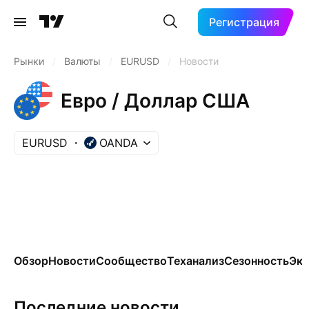
Регистрация
Рынки
/
Валюты
/
EURUSD
/
Новости
Евро / Доллар США
EURUSD
OANDA
Обзор
Новости
Сообщество
Теханализ
Сезонность
Эко
Последние новости