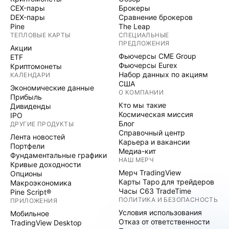
CEX-пары
Брокеры
DEX-пары
Сравнение брокеров
Pine
The Leap
ТЕПЛОВЫЕ КАРТЫ
СПЕЦИАЛЬНЫЕ
ПРЕДЛОЖЕНИЯ
Акции
Фьючерсы CME Group
ETF
Фьючерсы Eurex
Криптомонеты
Набор данных по акциям
КАЛЕНДАРИ
США
Экономические данные
О КОМПАНИИ
Прибыль
Кто мы такие
Дивиденды
Космическая миссия
IPO
Блог
ДРУГИЕ ПРОДУКТЫ
Справочный центр
Лента новостей
Карьера и вакансии
Портфели
Медиа-кит
Фундаментальные графики
НАШ МЕРЧ
Кривые доходности
Мерч TradingView
Опционы
Карты Таро для трейдеров
Макроэкономика
Часы C63 TradeTime
Pine Script®
ПОЛИТИКА И БЕЗОПАСНОСТЬ
ПРИЛОЖЕНИЯ
Условия использования
Мобильное
Отказ от ответственности
TradingView Desktop