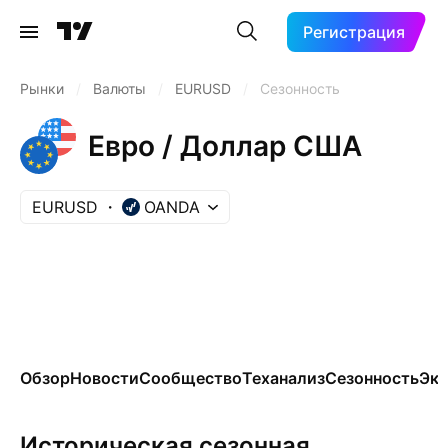
Регистрация
Рынки
/
Валюты
/
EURUSD
/
Сезонность
Евро / Доллар США
EURUSD
OANDA
Обзор
Новости
Сообщество
Теханализ
Сезонность
Эко
Историческая сезонная