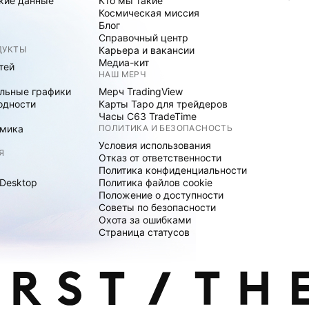
кие данные
Кто мы такие
Космическая миссия
Блог
Справочный центр
ДУКТЫ
Карьера и вакансии
Медиа-кит
тей
НАШ МЕРЧ
льные графики
Мерч TradingView
одности
Карты Таро для трейдеров
Часы C63 TradeTime
мика
ПОЛИТИКА И БЕЗОПАСНОСТЬ
Условия использования
Я
Отказ от ответственности
Политика конфиденциальности
 Desktop
Политика файлов cookie
Положение о доступности
Советы по безопасности
Охота за ошибками
Страница статусов