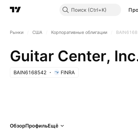
Поиск
Пр
Рынки
/
США
/
Корпоративные облигации
/
BAIN6168
Guitar Center, I
BAIN6168542
FINRA
Обзор
Профиль
Ещё