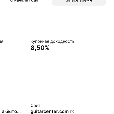
С начала года
За всё время
ия
Купонная доходность
8,50%
Сайт
Магазины электроники и бытовой техники
guitarcenter.com