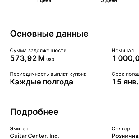
1 день
5 дней
Основные данные
Cумма задолженности
Номинал
‪573,92 M‬
1 000,
USD
Периодичность выплат купона
Срок пога
Каждые полгода
15 янв.
Подробнее
Эмитент
Сектор
Guitar Center, Inc.
Рознична