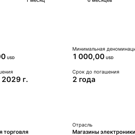
1 месяц
6 месяцев
Минимальная деноминац
00
1 000,00
USD
USD
шения
Срок до погашения
 2029 г.
2 года
Отрасль
я торговля