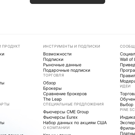
М ПРОДУКТ
ИНСТРУМЕНТЫ И ПОДПИСКИ
СООБЩ
ки
Возможности
Социал
Подписки
Wall of
Рыночные данные
Привед
Подарочные подписки
Програ
ТОРГОВЛЯ
Правил
Модер
ты
Обзор
ИДЕИ
Брокеры
Сравнение брокеров
Торгов
The Leap
Обуче
АРТЫ
СПЕЦИАЛЬНЫЕ ПРЕДЛОЖЕНИЯ
Выбор 
PINE SC
Фьючерсы CME Group
Фьючерсы Eurex
Индика
ты
Набор данных по акциям США
Экспе
О КОМПАНИИ
Фрила
Платны