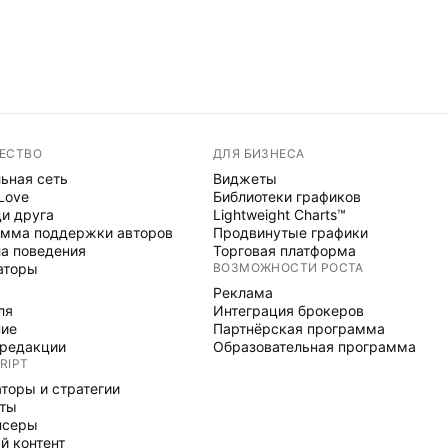
ЕСТВО
ДЛЯ БИЗНЕСА
ьная сеть
Виджеты
 Love
Библиотеки графиков
и друга
Lightweight Charts™
мма поддержки авторов
Продвинутые графики
а поведения
Торговая платформа
аторы
ВОЗМОЖНОСТИ РОСТА
Реклама
ля
Интеграция брокеров
ние
Партнёрская программа
редакции
Образовательная программа
RIPT
торы и стратегии
рты
нсеры
й контент