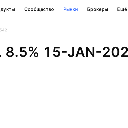
одукты
Сообщество
Рынки
Брокеры
Ещё
542
nc. 8.5% 15-JAN-20