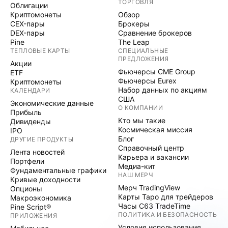
ТОРГОВЛЯ
Облигации
Криптомонеты
Обзор
CEX-пары
Брокеры
DEX-пары
Сравнение брокеров
Pine
The Leap
ТЕПЛОВЫЕ КАРТЫ
СПЕЦИАЛЬНЫЕ
ПРЕДЛОЖЕНИЯ
Акции
Фьючерсы CME Group
ETF
Фьючерсы Eurex
Криптомонеты
Набор данных по акциям
КАЛЕНДАРИ
США
Экономические данные
О КОМПАНИИ
Прибыль
Кто мы такие
Дивиденды
Космическая миссия
IPO
Блог
ДРУГИЕ ПРОДУКТЫ
Справочный центр
Лента новостей
Карьера и вакансии
Портфели
Медиа-кит
Фундаментальные графики
НАШ МЕРЧ
Кривые доходности
Мерч TradingView
Опционы
Карты Таро для трейдеров
Макроэкономика
Часы C63 TradeTime
Pine Script®
ПОЛИТИКА И БЕЗОПАСНОСТЬ
ПРИЛОЖЕНИЯ
Условия использования