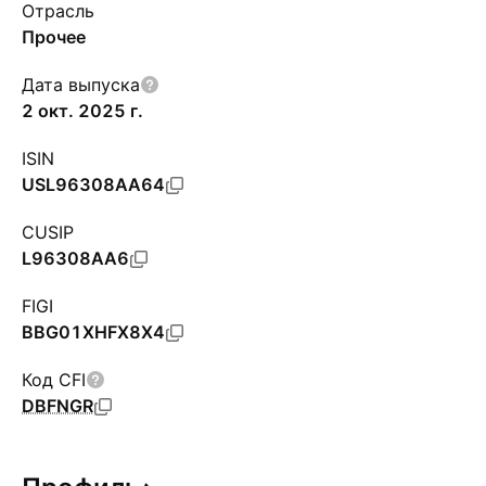
Отрасль
Прочее
Дата выпуска
2 окт. 2025 г.
ISIN
USL96308AA64
CUSIP
L96308AA6
FIGI
BBG01XHFX8X4
Код CFI
DBFNGR