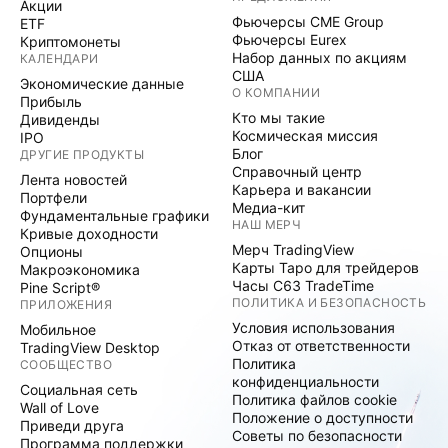
Акции
Фьючерсы CME Group
ETF
Фьючерсы Eurex
Криптомонеты
Набор данных по акциям
КАЛЕНДАРИ
США
Экономические данные
О КОМПАНИИ
Прибыль
Кто мы такие
Дивиденды
Космическая миссия
IPO
Блог
ДРУГИЕ ПРОДУКТЫ
Справочный центр
Лента новостей
Карьера и вакансии
Портфели
Медиа-кит
Фундаментальные графики
НАШ МЕРЧ
Кривые доходности
Мерч TradingView
Опционы
Карты Таро для трейдеров
Макроэкономика
Часы C63 TradeTime
Pine Script®
ПОЛИТИКА И БЕЗОПАСНОСТЬ
ПРИЛОЖЕНИЯ
Условия использования
Мобильное
Отказ от ответственности
TradingView Desktop
Политика
СООБЩЕСТВО
конфиденциальности
Социальная сеть
Политика файлов cookie
Wall of Love
Положение о доступности
Приведи друга
Советы по безопасности
Программа поддержки