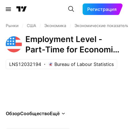
Регистрация
Рынки
/
США
/
Экономика
/
Экономические показател
Employment Level -
Part-Time for Economic
Reasons, All Industries
LNS12032194
Bureau of Labour Statistics
Обзор
Сообщество
Ещё