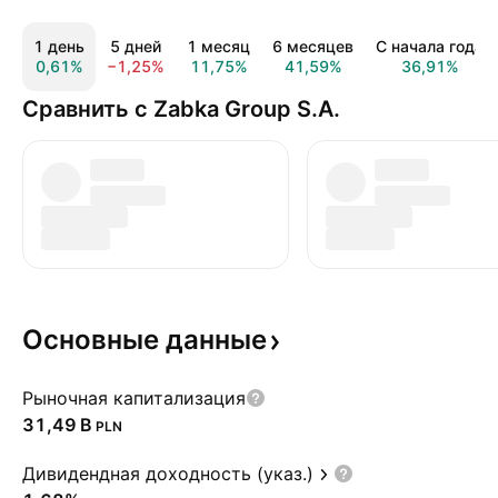
1 день
5 дней
1 месяц
6 месяцев
С начала года
0,61%
−1,25%
11,75%
41,59%
36,91%
Сравнить с Zabka Group S.A.
Основные
данные
Рыночная капитализация
‪31,49 B‬
PLN
Дивидендная доходность (указ.)