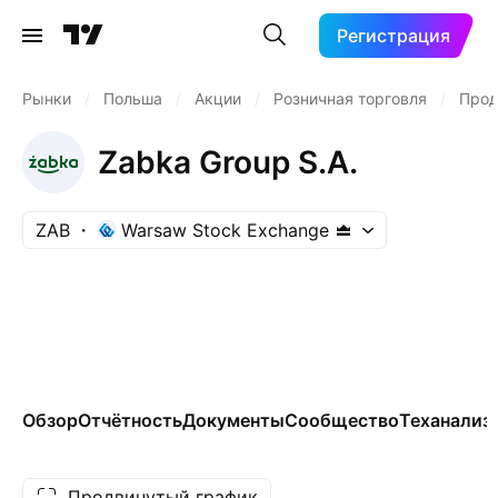
Регистрация
Рынки
/
Польша
/
Акции
/
Розничная торговля
/
Прод
Zabka Group S.A.
ZAB
Warsaw Stock Exchange
Обзор
Отчётность
Документы
Сообщество
Теханализ
Продвинутый график