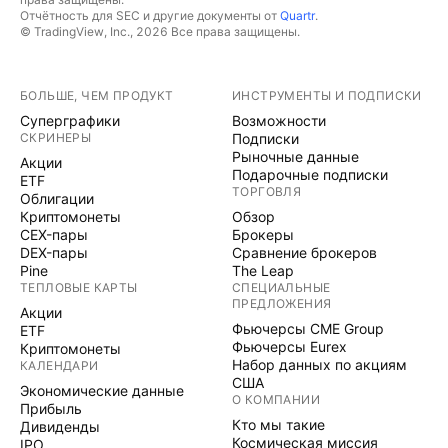
Отчётность для SEC и другие документы от
Quartr
.
© TradingView, Inc., 2026 Все права защищены.
БОЛЬШЕ, ЧЕМ ПРОДУКТ
ИНСТРУМЕНТЫ И ПОДПИСКИ
Суперграфики
Возможности
СКРИНЕРЫ
Подписки
Рыночные данные
Акции
Подарочные подписки
ETF
ТОРГОВЛЯ
Облигации
Криптомонеты
Обзор
CEX-пары
Брокеры
DEX-пары
Сравнение брокеров
Pine
The Leap
ТЕПЛОВЫЕ КАРТЫ
СПЕЦИАЛЬНЫЕ
ПРЕДЛОЖЕНИЯ
Акции
Фьючерсы CME Group
ETF
Фьючерсы Eurex
Криптомонеты
Набор данных по акциям
КАЛЕНДАРИ
США
Экономические данные
О КОМПАНИИ
Прибыль
Кто мы такие
Дивиденды
Космическая миссия
IPO