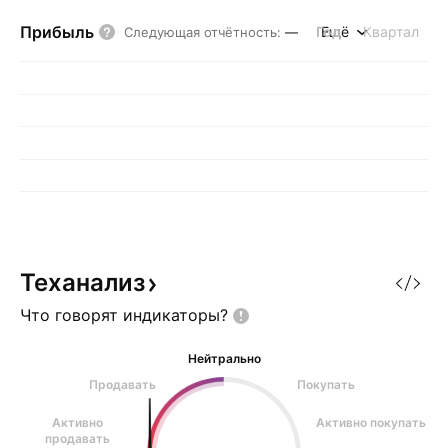
Прибыль
Год
Ещё
Квартал
Следующая отчётность
:
—
Теханализ
Что говорят
индикаторы?
Нейтрально
Продавать
Покупать
Активно
Активно покупать
продавать