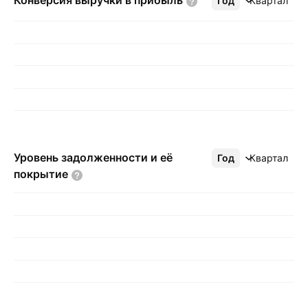
Конверсия выручки в
прибыль
Год
Ещё
Квартал
Уровень задолженности и её
Год
Ещё
Квартал
покрытие