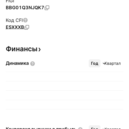
FIGI
BBG01Q3NJQK7
Код CFI
ESXXXB
Финансы
Динамика
Год
Ещё
Квартал