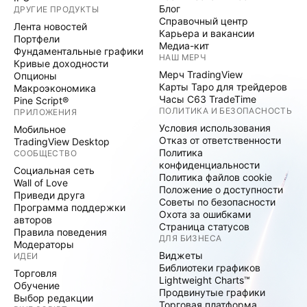
Блог
ДРУГИЕ ПРОДУКТЫ
Справочный центр
Лента новостей
Карьера и вакансии
Портфели
Медиа-кит
Фундаментальные графики
НАШ МЕРЧ
Кривые доходности
Мерч TradingView
Опционы
Карты Таро для трейдеров
Макроэкономика
Часы C63 TradeTime
Pine Script®
ПОЛИТИКА И БЕЗОПАСНОСТЬ
ПРИЛОЖЕНИЯ
Условия использования
Мобильное
Отказ от ответственности
TradingView Desktop
Политика
СООБЩЕСТВО
конфиденциальности
Социальная сеть
Политика файлов cookie
Wall of Love
Положение о доступности
Приведи друга
Советы по безопасности
Программа поддержки
Охота за ошибками
авторов
Страница статусов
Правила поведения
ДЛЯ БИЗНЕСА
Модераторы
Виджеты
ИДЕИ
Библиотеки графиков
Торговля
Lightweight Charts™
Обучение
Продвинутые графики
Выбор редакции
Торговая платформа