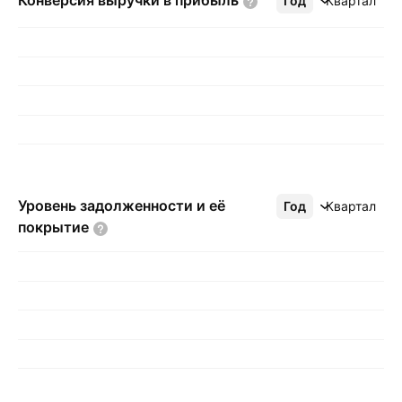
Конверсия выручки в
прибыль
Год
Ещё
Квартал
Уровень задолженности и её
Год
Ещё
Квартал
покрытие