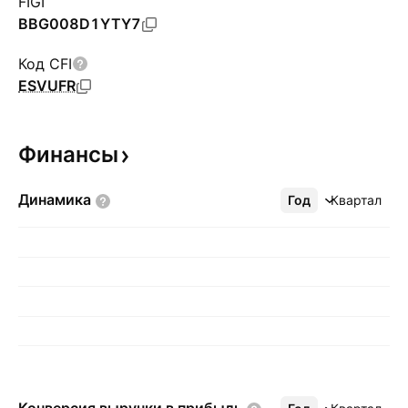
FIGI
BBG008D1YTY7
Код CFI
ESVUFR
Финансы
Динамика
Год
Ещё
Квартал