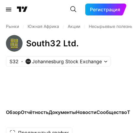
Регистрация
Рынки
/
Южная Африка
/
Акции
/
Несырьевые полезн
South32 Ltd.
S32
Johannesburg Stock Exchange
Обзор
Отчётность
Документы
Новости
Сообщество
Те
Продвинутый график