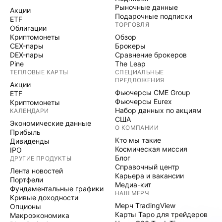
Рыночные данные
Акции
Подарочные подписки
ETF
ТОРГОВЛЯ
Облигации
Криптомонеты
Обзор
CEX-пары
Брокеры
DEX-пары
Сравнение брокеров
Pine
The Leap
ТЕПЛОВЫЕ КАРТЫ
СПЕЦИАЛЬНЫЕ
ПРЕДЛОЖЕНИЯ
Акции
Фьючерсы CME Group
ETF
Фьючерсы Eurex
Криптомонеты
Набор данных по акциям
КАЛЕНДАРИ
США
Экономические данные
О КОМПАНИИ
Прибыль
Кто мы такие
Дивиденды
Космическая миссия
IPO
Блог
ДРУГИЕ ПРОДУКТЫ
Справочный центр
Лента новостей
Карьера и вакансии
Портфели
Медиа-кит
Фундаментальные графики
НАШ МЕРЧ
Кривые доходности
Мерч TradingView
Опционы
Карты Таро для трейдеров
Макроэкономика