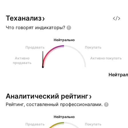
Теханализ
Что говорят
индикаторы?
Нейтрально
Продавать
Покупать
Активно
Активно покупать
продавать
Нейтрал
Аналитический
рейтинг
Рейтинг, составленный
профессионалами.
Нейтрально
Продавать
Покупать