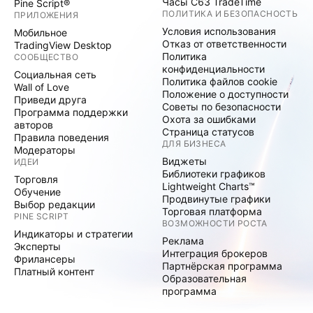
Часы C63 TradeTime
Pine Script®
ПОЛИТИКА И БЕЗОПАСНОСТЬ
ПРИЛОЖЕНИЯ
Условия использования
Мобильное
Отказ от ответственности
TradingView Desktop
Политика
СООБЩЕСТВО
конфиденциальности
Социальная сеть
Политика файлов cookie
Wall of Love
Положение о доступности
Приведи друга
Советы по безопасности
Программа поддержки
Охота за ошибками
авторов
Страница статусов
Правила поведения
ДЛЯ БИЗНЕСА
Модераторы
Виджеты
ИДЕИ
Библиотеки графиков
Торговля
Lightweight Charts™
Обучение
Продвинутые графики
Выбор редакции
Торговая платформа
PINE SCRIPT
ВОЗМОЖНОСТИ РОСТА
Индикаторы и стратегии
Реклама
Эксперты
Интеграция брокеров
Фрилансеры
Партнёрская программа
Платный контент
Образовательная
программа