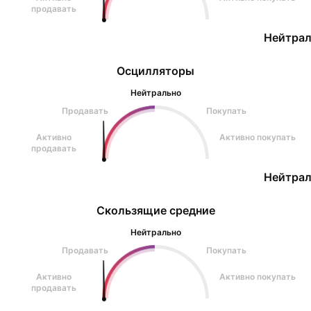
продавать
Нейтрал
Осцилляторы
Нейтрально
Продавать
Покупать
Активно
Активно покупать
продавать
Нейтрал
Скользящие средние
Нейтрально
Продавать
Покупать
Активно
Активно покупать
продавать