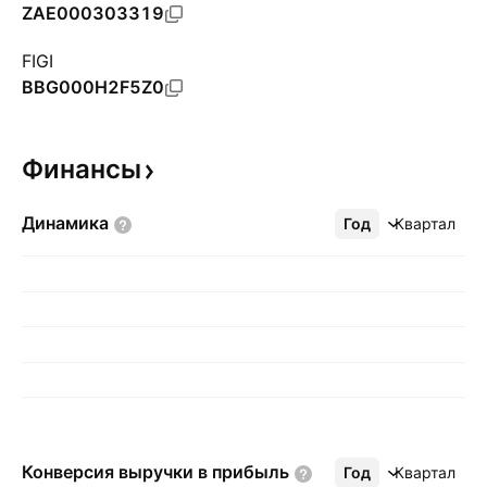
ZAE000303319
FIGI
BBG000H2F5Z0
Финансы
Динамика
Год
Ещё
Квартал
Конверсия выручки в
прибыль
Год
Ещё
Квартал