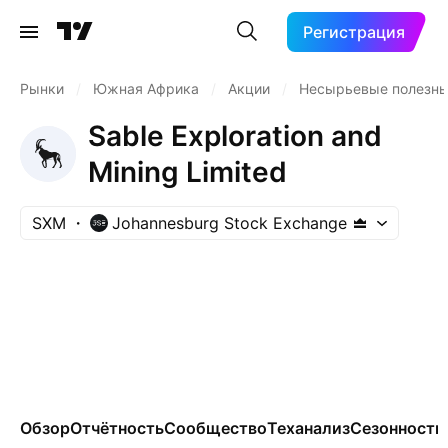
Регистрация
Рынки
/
Южная Африка
/
Акции
/
Несырьевые полезн
Sable Exploration and
Mining Limited
SXM
Johannesburg Stock Exchange
Обзор
Отчётность
Сообщество
Теханализ
Сезонность