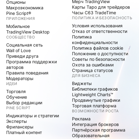
Мерч TradingView
Опционы
Карты Таро для трейдеров
Макроэкономика
Часы C63 TradeTime
Pine Script®
ПОЛИТИКА И БЕЗОПАСНОСТЬ
ПРИЛОЖЕНИЯ
Условия использования
Мобильное
Отказ от ответственности
TradingView Desktop
Политика
СООБЩЕСТВО
конфиденциальности
Социальная сеть
Политика файлов cookie
Wall of Love
Положение о доступности
Приведи друга
Советы по безопасности
Программа поддержки
Охота за ошибками
авторов
Страница статусов
Правила поведения
ДЛЯ БИЗНЕСА
Модераторы
Виджеты
ИДЕИ
Библиотеки графиков
Торговля
Lightweight Charts™
Обучение
Продвинутые графики
Выбор редакции
Торговая платформа
PINE SCRIPT
ВОЗМОЖНОСТИ РОСТА
Индикаторы и стратегии
Реклама
Эксперты
Интеграция брокеров
Фрилансеры
Партнёрская программа
Платный контент
Образовательная