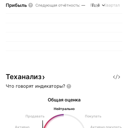
Прибыль
Год
Ещё
Квартал
Следующая отчётность
:
—
Теханализ
Что говорят
индикаторы?
Общая оценка
Нейтрально
Продавать
Покупать
Активно
Активно покупать