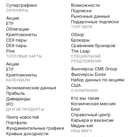
Суперграфики
Возможности
СКРИНЕРЫ
Подписки
Рыночные данные
Акции
Подарочные подписки
ETF
ТОРГОВЛЯ
Облигации
Криптомонеты
Обзор
CEX-пары
Брокеры
DEX-пары
Сравнение брокеров
Pine
The Leap
ТЕПЛОВЫЕ КАРТЫ
СПЕЦИАЛЬНЫЕ
ПРЕДЛОЖЕНИЯ
Акции
Фьючерсы CME Group
ETF
Фьючерсы Eurex
Криптомонеты
Набор данных по акциям
КАЛЕНДАРИ
США
Экономические данные
О КОМПАНИИ
Прибыль
Кто мы такие
Дивиденды
Космическая миссия
IPO
Блог
ДРУГИЕ ПРОДУКТЫ
Справочный центр
Лента новостей
Карьера и вакансии
Портфели
Медиа-кит
Фундаментальные графики
НАШ МЕРЧ
Кривые доходности