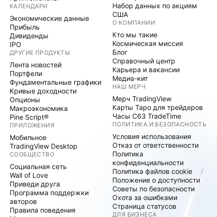
Набор данных по акциям
КАЛЕНДАРИ
США
Экономические данные
О КОМПАНИИ
Прибыль
Кто мы такие
Дивиденды
Космическая миссия
IPO
Блог
ДРУГИЕ ПРОДУКТЫ
Справочный центр
Лента новостей
Карьера и вакансии
Портфели
Медиа-кит
Фундаментальные графики
НАШ МЕРЧ
Кривые доходности
Мерч TradingView
Опционы
Карты Таро для трейдеров
Макроэкономика
Часы C63 TradeTime
Pine Script®
ПОЛИТИКА И БЕЗОПАСНОСТЬ
ПРИЛОЖЕНИЯ
Условия использования
Мобильное
Отказ от ответственности
TradingView Desktop
Политика
СООБЩЕСТВО
конфиденциальности
Социальная сеть
Политика файлов cookie
Wall of Love
Положение о доступности
Приведи друга
Советы по безопасности
Программа поддержки
Охота за ошибками
авторов
Страница статусов
Правила поведения
ДЛЯ БИЗНЕСА