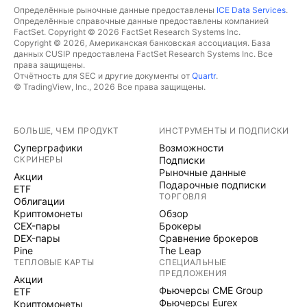
Определённые рыночные данные предоставлены
ICE Data Services
.
Определённые справочные данные предоставлены компанией
FactSet. Copyright © 2026 FactSet Research Systems Inc.
Copyright © 2026, Американская банковская ассоциация. База
данных CUSIP предоставлена FactSet Research Systems Inc. Все
права защищены.
Отчётность для SEC и другие документы от
Quartr
.
© TradingView, Inc., 2026 Все права защищены.
БОЛЬШЕ, ЧЕМ ПРОДУКТ
ИНСТРУМЕНТЫ И ПОДПИСКИ
Суперграфики
Возможности
СКРИНЕРЫ
Подписки
Рыночные данные
Акции
Подарочные подписки
ETF
ТОРГОВЛЯ
Облигации
Криптомонеты
Обзор
CEX-пары
Брокеры
DEX-пары
Сравнение брокеров
Pine
The Leap
ТЕПЛОВЫЕ КАРТЫ
СПЕЦИАЛЬНЫЕ
ПРЕДЛОЖЕНИЯ
Акции
Фьючерсы CME Group
ETF
Фьючерсы Eurex
Криптомонеты