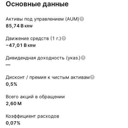
Основные данные
Активы под управлением (AUM)
‪85,74 B‬
KRW
Движение средств (1 г.)
‪−47,01 B‬
KRW
Дивидендная доходность (указ.)
—
Дисконт / премия к чистым активам
0,5%
Всего акций в обращении
‪2,60 M‬
Коэффициент расходов
0,07%