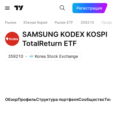
Регистрация
Рынки
/
Южная Корея
/
Рынок ETF
/
359210
/
Профи
SAMSUNG KODEX KOSPI
TotalReturn ETF
359210
Korea Stock Exchange
Обзор
Профиль
Структура портфеля
Сообщество
Тех