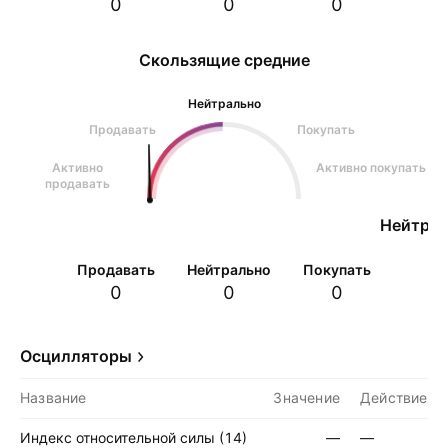
0
0
0
Скользящие средние
Нейтрально
Продавать
Покупать
Активно
Активно покупать
продавать
Нейтрал
Продавать
Нейтрально
Покупать
0
0
0
Осцилляторы
Название
Значение
Действие
Индекс относительной силы (14)
—
—