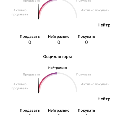
Продавать
Покупать
Активно
Активно покупать
продавать
Нейтрал
Продавать
Нейтрально
Покупать
0
0
0
Осцилляторы
Нейтрально
Продавать
Покупать
Активно
Активно покупать
продавать
Нейтрал
Продавать
Нейтрально
Покупать