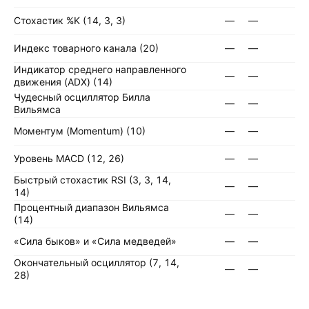
Стохастик %K (14, 3, 3)
—
—
Индекс товарного канала (20)
—
—
Индикатор среднего направленного
—
—
движения (ADX) (14)
Чудесный осциллятор Билла
—
—
Вильямса
Моментум (Momentum) (10)
—
—
Уровень MACD (12, 26)
—
—
Быстрый стохастик RSI (3, 3, 14,
—
—
14)
Процентный диапазон Вильямса
—
—
(14)
«Сила быков» и «Сила медведей»
—
—
Окончательный осциллятор (7, 14,
—
—
28)