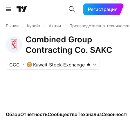
Регистрация
Рынки
/
Кувейт
/
Акции
/
Производственно-технически
Combined Group
Contracting Co. SAKC
CGC
Kuwait Stock Exchange
Обзор
Отчётность
Сообщество
Теханализ
Сезонность