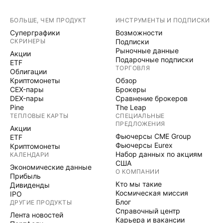
БОЛЬШЕ, ЧЕМ ПРОДУКТ
ИНСТРУМЕНТЫ И ПОДПИСКИ
Суперграфики
Возможности
СКРИНЕРЫ
Подписки
Рыночные данные
Акции
Подарочные подписки
ETF
ТОРГОВЛЯ
Облигации
Криптомонеты
Обзор
CEX-пары
Брокеры
DEX-пары
Сравнение брокеров
Pine
The Leap
ТЕПЛОВЫЕ КАРТЫ
СПЕЦИАЛЬНЫЕ
ПРЕДЛОЖЕНИЯ
Акции
Фьючерсы CME Group
ETF
Фьючерсы Eurex
Криптомонеты
Набор данных по акциям
КАЛЕНДАРИ
США
Экономические данные
О КОМПАНИИ
Прибыль
Кто мы такие
Дивиденды
Космическая миссия
IPO
Блог
ДРУГИЕ ПРОДУКТЫ
Справочный центр
Лента новостей
Карьера и вакансии