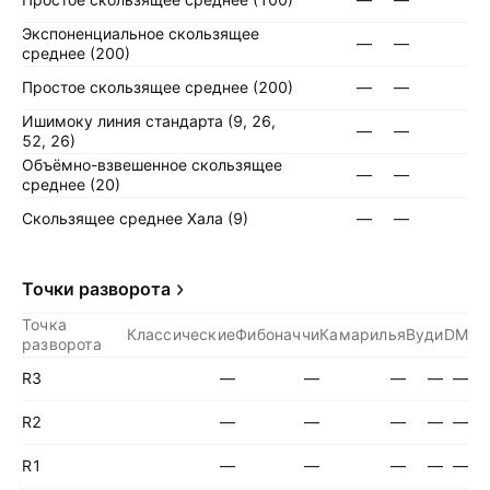
Экспоненциальное скользящее
—
—
среднее (200)
Простое скользящее среднее (200)
—
—
Ишимоку линия стандарта (9, 26,
—
—
52, 26)
Объёмно-взвешенное скользящее
—
—
среднее (20)
Скользящее среднее Хала (9)
—
—
Точки разворота
Точка
Классические
Фибоначчи
Камарилья
Вуди
DM
разворота
R3
—
—
—
—
—
R2
—
—
—
—
—
R1
—
—
—
—
—