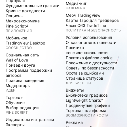
Портфели
Медиа-кит
Фундаментальные графики
НАШ МЕРЧ
Кривые доходности
Мерч TradingView
Опционы
Карты Таро для трейдеров
Макроэкономика
Часы C63 TradeTime
Pine Script®
ПОЛИТИКА И БЕЗОПАСНОСТЬ
ПРИЛОЖЕНИЯ
Условия использования
Мобильное
Отказ от ответственности
TradingView Desktop
Политика
СООБЩЕСТВО
конфиденциальности
Социальная сеть
Политика файлов cookie
Wall of Love
Положение о доступности
Приведи друга
Советы по безопасности
Программа поддержки
Охота за ошибками
авторов
Страница статусов
Правила поведения
ДЛЯ БИЗНЕСА
Модераторы
Виджеты
ИДЕИ
Библиотеки графиков
Торговля
Lightweight Charts™
Обучение
Продвинутые графики
Выбор редакции
Торговая платформа
PINE SCRIPT
ВОЗМОЖНОСТИ РОСТА
Индикаторы и стратегии
Реклама
Эксперты