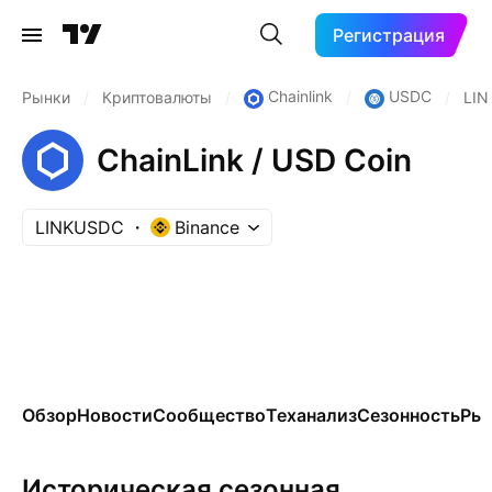
Регистрация
Chainlink
USDC
Рынки
/
Криптовалюты
/
/
/
LI
ChainLink / USD Coin
LINKUSDC
Binance
Обзор
Новости
Сообщество
Теханализ
Сезонность
Ры
Историческая сезонная