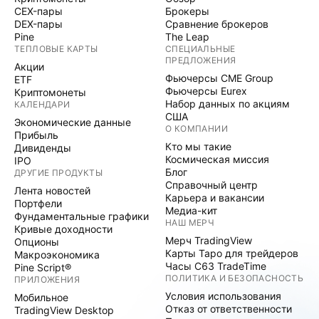
CEX-пары
Брокеры
DEX-пары
Сравнение брокеров
Pine
The Leap
ТЕПЛОВЫЕ КАРТЫ
СПЕЦИАЛЬНЫЕ
ПРЕДЛОЖЕНИЯ
Акции
Фьючерсы CME Group
ETF
Фьючерсы Eurex
Криптомонеты
Набор данных по акциям
КАЛЕНДАРИ
США
Экономические данные
О КОМПАНИИ
Прибыль
Кто мы такие
Дивиденды
Космическая миссия
IPO
Блог
ДРУГИЕ ПРОДУКТЫ
Справочный центр
Лента новостей
Карьера и вакансии
Портфели
Медиа-кит
Фундаментальные графики
НАШ МЕРЧ
Кривые доходности
Мерч TradingView
Опционы
Карты Таро для трейдеров
Макроэкономика
Часы C63 TradeTime
Pine Script®
ПОЛИТИКА И БЕЗОПАСНОСТЬ
ПРИЛОЖЕНИЯ
Условия использования
Мобильное
Отказ от ответственности
TradingView Desktop