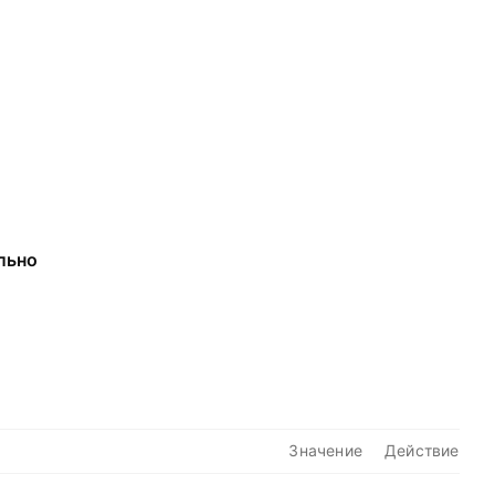
льно
Значение
Действие
—
—