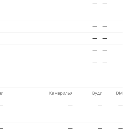
—
—
—
—
—
—
—
—
—
—
—
—
чи
Камарилья
Вуди
DM
—
—
—
—
—
—
—
—
—
—
—
—