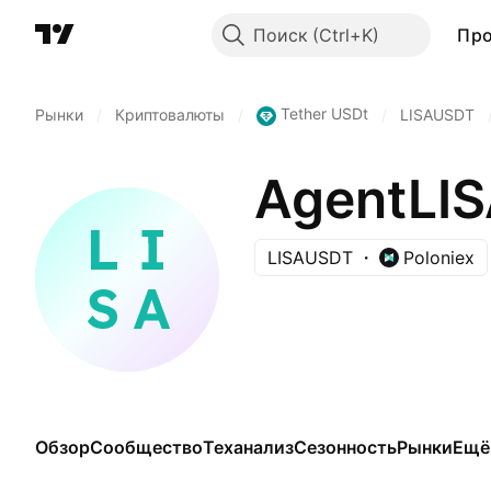
Поиск
Пр
Tether USDt
Рынки
/
Криптовалюты
/
/
LISAUSDT
AgentLIS
LISAUSDT
Poloniex
Обзор
Сообщество
Теханализ
Сезонность
Рынки
Ещё