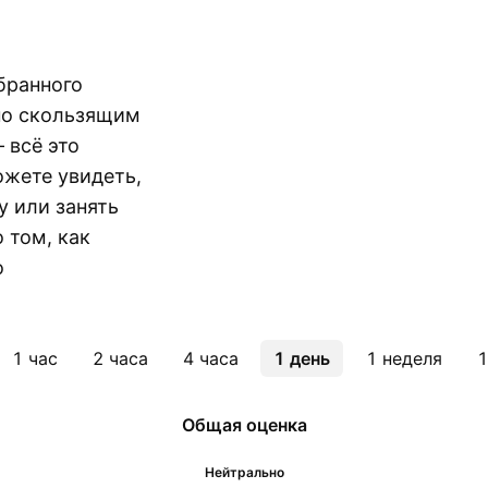
бранного
по скользящим
 всё это
ожете увидеть,
у или занять
 том, как
о
1 час
2 часа
4 часа
1 день
1 неделя
1
Общая оценка
Нейтрально