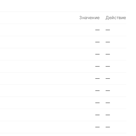
Значение
Действие
—
—
—
—
—
—
—
—
—
—
—
—
—
—
—
—
—
—