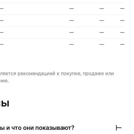
—
—
—
—
—
—
—
—
—
—
—
—
—
—
—
—
ляется рекомендацией к покупке, продаже или
ние.
сы
ы и что они показывают?