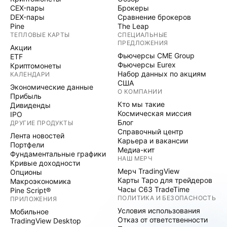
CEX-пары
Брокеры
DEX-пары
Сравнение брокеров
Pine
The Leap
ТЕПЛОВЫЕ КАРТЫ
СПЕЦИАЛЬНЫЕ
ПРЕДЛОЖЕНИЯ
Акции
Фьючерсы CME Group
ETF
Фьючерсы Eurex
Криптомонеты
Набор данных по акциям
КАЛЕНДАРИ
США
Экономические данные
О КОМПАНИИ
Прибыль
Кто мы такие
Дивиденды
Космическая миссия
IPO
Блог
ДРУГИЕ ПРОДУКТЫ
Справочный центр
Лента новостей
Карьера и вакансии
Портфели
Медиа-кит
Фундаментальные графики
НАШ МЕРЧ
Кривые доходности
Мерч TradingView
Опционы
Карты Таро для трейдеров
Макроэкономика
Часы C63 TradeTime
Pine Script®
ПОЛИТИКА И БЕЗОПАСНОСТЬ
ПРИЛОЖЕНИЯ
Условия использования
Мобильное
Отказ от ответственности
TradingView Desktop