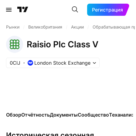
Регистрация
Рынки
/
Великобритания
/
Акции
/
Обрабатывающая п
Raisio Plc Class V
0CIJ
London Stock Exchange
Обзор
Отчётность
Документы
Сообщество
Теханализ
Историческая сезонная