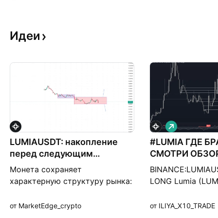
Идеи
Д
л
LUMIAUSDT: накопление
#LUMIA ГДЕ БР
и
н
перед следующим
СМОТРИ ОБЗОР
н
импульсом
а
Монета сохраняет
BINANCE:LUMIAU
я
характерную структуру рынка:
LONG Lumia (LUM
импульс → накопление →
нативный токен
импульс. После сильного
специализирован
от MarketEdge_crypto
от ILIYA_X10_TRADE
движения цена вновь перешла
блокчейна Layer 2