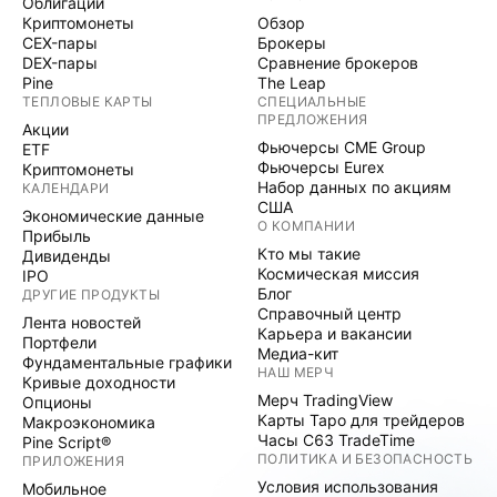
Облигации
Криптомонеты
Обзор
CEX-пары
Брокеры
DEX-пары
Сравнение брокеров
Pine
The Leap
ТЕПЛОВЫЕ КАРТЫ
СПЕЦИАЛЬНЫЕ
ПРЕДЛОЖЕНИЯ
Акции
Фьючерсы CME Group
ETF
Фьючерсы Eurex
Криптомонеты
Набор данных по акциям
КАЛЕНДАРИ
США
Экономические данные
О КОМПАНИИ
Прибыль
Кто мы такие
Дивиденды
Космическая миссия
IPO
Блог
ДРУГИЕ ПРОДУКТЫ
Справочный центр
Лента новостей
Карьера и вакансии
Портфели
Медиа-кит
Фундаментальные графики
НАШ МЕРЧ
Кривые доходности
Мерч TradingView
Опционы
Карты Таро для трейдеров
Макроэкономика
Часы C63 TradeTime
Pine Script®
ПОЛИТИКА И БЕЗОПАСНОСТЬ
ПРИЛОЖЕНИЯ
Условия использования
Мобильное