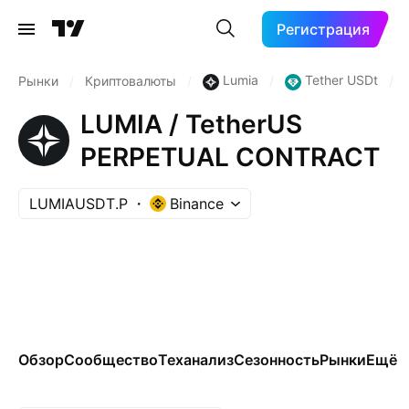
Регистрация
Lumia
Tether USDt
Рынки
/
Криптовалюты
/
/
/
LUMIA / TetherUS
PERPETUAL CONTRACT
LUMIAUSDT.P
Binance
Обзор
Сообщество
Теханализ
Сезонность
Рынки
Ещё