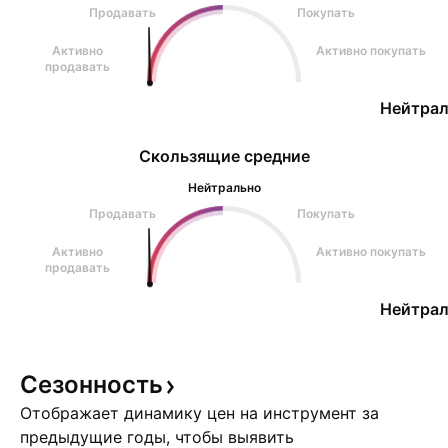
Продавать
Покупать
Активно
Активно покупать
продавать
Нейтрал
Скользящие средние
Нейтрально
Продавать
Покупать
Активно
Активно покупать
продавать
Нейтрал
Сезонность
Отображает динамику цен на инструмент за
предыдущие годы, чтобы выявить