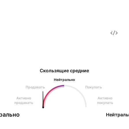
Скользящие средние
Нейтрально
Продавать
Покупать
Активно
Активно
продавать
покупать
рально
Нейтраль