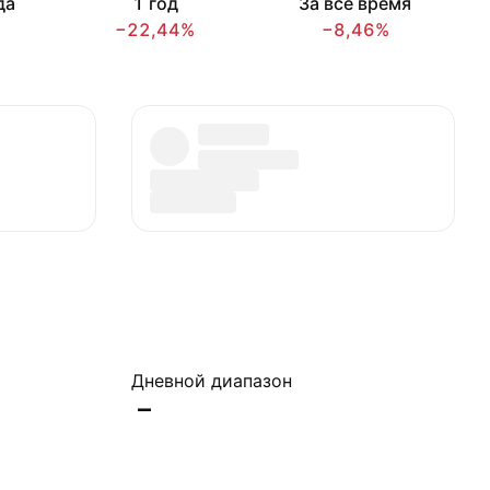
да
1 год
За всё время
−22,44%
−8,46%
Дневной диапазон
–