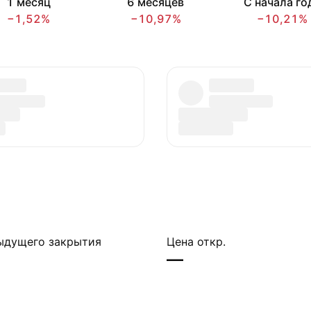
1 месяц
6 месяцев
С начала го
−1,52%
−10,97%
−10,21%
ыдущего закрытия
Цена откр.
—