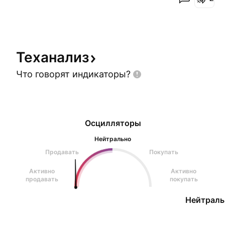
поглащением Поддерджки + с ретестом / без
ретеста // импульсно + Ложный пробой +++
BINGX:METAXUSDT.P Короткая торговая иде
Теханализ
Что говорят
индикаторы?
Осцилляторы
Нейтрально
Продавать
Покупать
Активно
Активно
продавать
покупать
Нейтраль