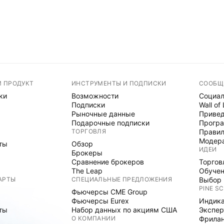
М ПРОДУКТ
ИНСТРУМЕНТЫ И ПОДПИСКИ
СООБЩ
ки
Возможности
Социал
Подписки
Wall of
Рыночные данные
Привед
Подарочные подписки
Програ
ТОРГОВЛЯ
Правил
Модер
ты
Обзор
ИДЕИ
Брокеры
Сравнение брокеров
Торгов
The Leap
Обуче
АРТЫ
СПЕЦИАЛЬНЫЕ ПРЕДЛОЖЕНИЯ
Выбор 
PINE SC
Фьючерсы CME Group
Фьючерсы Eurex
Индика
ты
Набор данных по акциям США
Экспе
О КОМПАНИИ
Фрила