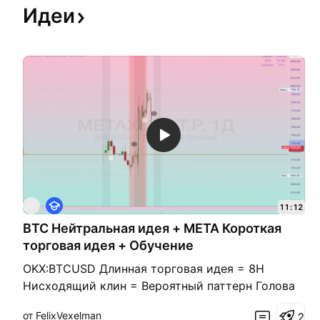
Идеи
О
M
11:12
б
BTC Нейтральная идея + МETA Короткая
у
ч
торговая идея + Обучение
е
н
OKX:BTCUSD Длинная торговая идея = 8Н
и
Нисходящий клин = Вероятный паттерн Голова
е
и плечи + 1H Тройное дно = OKX:BTCUSD
от FelixVexelman
2
Короткая торговая идея = Пробой Поддержки с