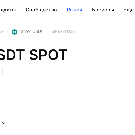
одукты
Сообщество
Рынки
Брокеры
Ещё
k)
Tether USDt
/
/
METAXUSDT
SDT SPOT