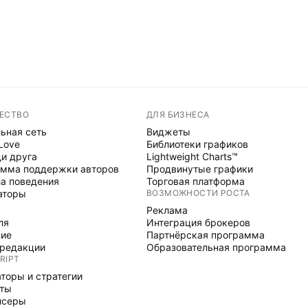
ЕСТВО
ДЛЯ БИЗНЕСА
ьная сеть
Виджеты
 Love
Библиотеки графиков
и друга
Lightweight Charts™
мма поддержки авторов
Продвинутые графики
а поведения
Торговая платформа
аторы
ВОЗМОЖНОСТИ РОСТА
Реклама
ля
Интеграция брокеров
ние
Партнёрская программа
редакции
Образовательная программа
RIPT
торы и стратегии
рты
нсеры