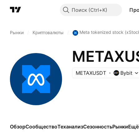
Поиск
Пр
Meta tokenized stock (xStoc
Рынки
/
Криптовалюты
/
METAXU
METAXUSDT
Bybit
Обзор
Сообщество
Теханализ
Сезонность
Рынки
Ещё