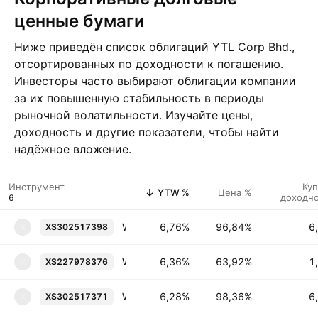
ценные бумаги
Ниже приведён список облигаций YTL Corp Bhd.,
отсортированных по доходности к погашению.
Инвесторы часто выбирают облигации компании
за их повышенную стабильность в периоды
рыночной волатильности. Изучайте цены,
доходность и другие показатели, чтобы найти
надёжное вложение.
Инструмент
Ку
YTW %
Цена %
доходн
Wessex Water Services Finance Plc 6.5% 19-SEP-2040
6,76%
96,84%
6
XS302517398
X
Wessex Water Services Finance Plc 1.25% 12-JAN-2036
6,36%
63,92%
1
XS227978376
X
Wessex Water Services Finance Plc 6.125% 19-SEP-2034
6,28%
98,36%
6
XS302517371
X