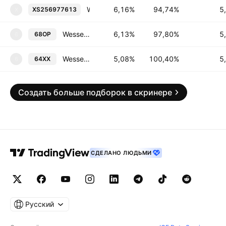
Wessex Water Services Finance Plc 5.125% 31-OCT-2032
6,16%
94,74%
5
XS256977613
X
Wessex Water Services Finance Plc 5.75% 14-OCT-2033
6,13%
97,80%
5
68OP
6
Wessex Water Services Finance Plc 5.375% 10-MAR-2028
5,08%
100,40%
5
64XX
6
Создать больше подборок в скринере
СДЕЛАНО ЛЮДЬМИ
Русский