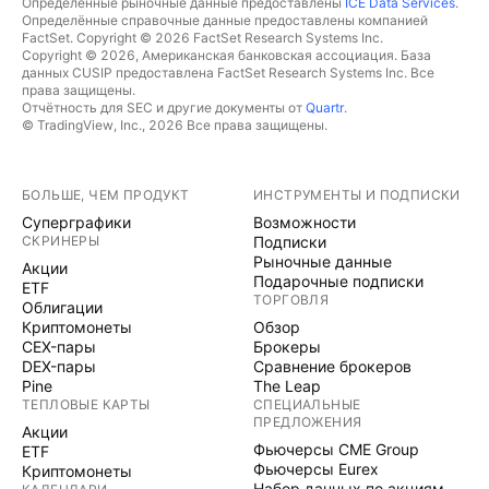
Определённые рыночные данные предоставлены
ICE Data Services
.
Определённые справочные данные предоставлены компанией
FactSet. Copyright © 2026 FactSet Research Systems Inc.
Copyright © 2026, Американская банковская ассоциация. База
данных CUSIP предоставлена FactSet Research Systems Inc. Все
права защищены.
Отчётность для SEC и другие документы от
Quartr
.
© TradingView, Inc., 2026 Все права защищены.
БОЛЬШЕ, ЧЕМ ПРОДУКТ
ИНСТРУМЕНТЫ И ПОДПИСКИ
Суперграфики
Возможности
СКРИНЕРЫ
Подписки
Рыночные данные
Акции
Подарочные подписки
ETF
ТОРГОВЛЯ
Облигации
Криптомонеты
Обзор
CEX-пары
Брокеры
DEX-пары
Сравнение брокеров
Pine
The Leap
ТЕПЛОВЫЕ КАРТЫ
СПЕЦИАЛЬНЫЕ
ПРЕДЛОЖЕНИЯ
Акции
Фьючерсы CME Group
ETF
Фьючерсы Eurex
Криптомонеты
Набор данных по акциям