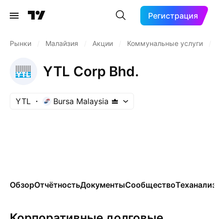
Регистрация
Рынки
/
Малайзия
/
Акции
/
Коммунальные услуги
/
YTL Corp Bhd.
YTL
Bursa Malaysia
Обзор
Отчётность
Документы
Сообщество
Теханализ
Корпоративные долговые