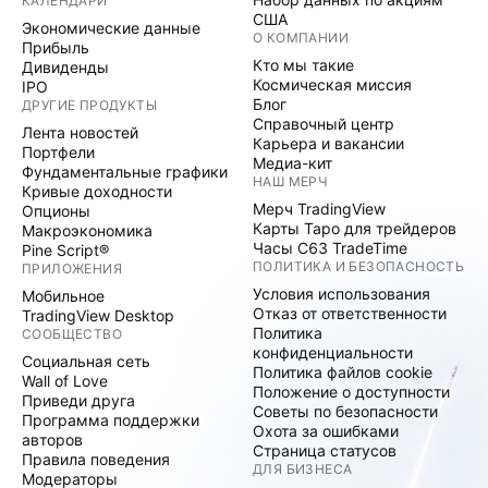
КАЛЕНДАРИ
США
Экономические данные
О КОМПАНИИ
Прибыль
Кто мы такие
Дивиденды
Космическая миссия
IPO
Блог
ДРУГИЕ ПРОДУКТЫ
Справочный центр
Лента новостей
Карьера и вакансии
Портфели
Медиа-кит
Фундаментальные графики
НАШ МЕРЧ
Кривые доходности
Мерч TradingView
Опционы
Карты Таро для трейдеров
Макроэкономика
Часы C63 TradeTime
Pine Script®
ПОЛИТИКА И БЕЗОПАСНОСТЬ
ПРИЛОЖЕНИЯ
Условия использования
Мобильное
Отказ от ответственности
TradingView Desktop
Политика
СООБЩЕСТВО
конфиденциальности
Социальная сеть
Политика файлов cookie
Wall of Love
Положение о доступности
Приведи друга
Советы по безопасности
Программа поддержки
Охота за ошибками
авторов
Страница статусов
Правила поведения
ДЛЯ БИЗНЕСА
Модераторы