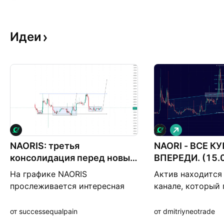
Идеи
Д
л
NAORIS: третья
NAORI - ВСЕ К
и
н
консолидация перед новым
ВПЕРЕДИ. (15.
н
импульсом?
а
На графике NAORIS
Актив находится
я
прослеживается интересная
канале, который
закономерность: после
моя голова)). Ва
каждого длительного
что мы находимс
от successequalpain
от dmitriyneotrade
диапазона консолидации цена
гипотетического