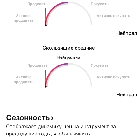
Продавать
Покупать
Активно
Активно покупать
продавать
Нейтрал
Скользящие средние
Нейтрально
Продавать
Покупать
Активно
Активно покупать
продавать
Нейтрал
Сезонность
Отображает динамику цен на инструмент за
предыдущие годы, чтобы выявить