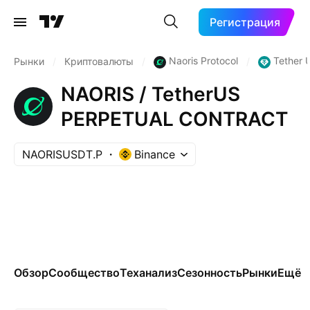
Регистрация
Naoris Protocol
Tether 
Рынки
/
Криптовалюты
/
/
NAORIS / TetherUS
PERPETUAL CONTRACT
NAORISUSDT.P
Binance
Обзор
Сообщество
Теханализ
Сезонность
Рынки
Ещё