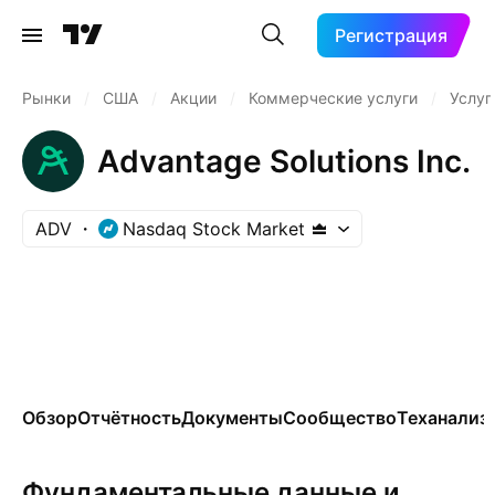
Регистрация
Рынки
/
США
/
Акции
/
Коммерческие услуги
/
Услуг
Advantage Solutions Inc.
ADV
Nasdaq Stock Market
Обзор
Отчётность
Документы
Сообщество
Теханализ
Фундаментальные данные и