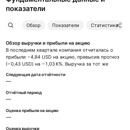
показатели
Обзор
Показатели
Статистика
Ещё
Обзор выручки и прибыли на акцию
В последнем квартале компания отчиталась о
прибыли −4,84 USD на акцию, превысив прогноз
(−0,43 USD) на ‪−1,03 K‬%. Выручка за тот же
период достигла ‪889,45 M‬ USD, несмотря на
Следующая дата отчётности
прогноз в ‪887,30 M‬ USD. Аналитики ожидают, что
—
в следующем квартале прибыль на акцию
достигнет −0,10 USD, а выручка — ‪899,50 M‬ USD.
Отчётный период
—
Оценка прибыли на акцию
—
Оценка выручки