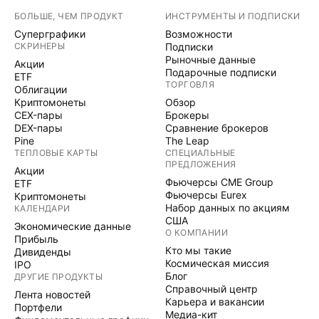
БОЛЬШЕ, ЧЕМ ПРОДУКТ
ИНСТРУМЕНТЫ И ПОДПИСКИ
Суперграфики
Возможности
СКРИНЕРЫ
Подписки
Рыночные данные
Акции
Подарочные подписки
ETF
ТОРГОВЛЯ
Облигации
Криптомонеты
Обзор
CEX-пары
Брокеры
DEX-пары
Сравнение брокеров
Pine
The Leap
ТЕПЛОВЫЕ КАРТЫ
СПЕЦИАЛЬНЫЕ
ПРЕДЛОЖЕНИЯ
Акции
Фьючерсы CME Group
ETF
Фьючерсы Eurex
Криптомонеты
Набор данных по акциям
КАЛЕНДАРИ
США
Экономические данные
О КОМПАНИИ
Прибыль
Кто мы такие
Дивиденды
Космическая миссия
IPO
Блог
ДРУГИЕ ПРОДУКТЫ
Справочный центр
Лента новостей
Карьера и вакансии
Портфели
Медиа-кит