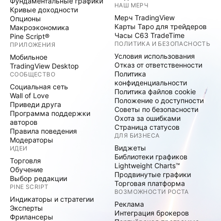
Фундаментальные графики
НАШ МЕРЧ
Кривые доходности
Мерч TradingView
Опционы
Карты Таро для трейдеров
Макроэкономика
Часы C63 TradeTime
Pine Script®
ПОЛИТИКА И БЕЗОПАСНОСТЬ
ПРИЛОЖЕНИЯ
Условия использования
Мобильное
Отказ от ответственности
TradingView Desktop
Политика
СООБЩЕСТВО
конфиденциальности
Социальная сеть
Политика файлов cookie
Wall of Love
Положение о доступности
Приведи друга
Советы по безопасности
Программа поддержки
Охота за ошибками
авторов
Страница статусов
Правила поведения
ДЛЯ БИЗНЕСА
Модераторы
Виджеты
ИДЕИ
Библиотеки графиков
Торговля
Lightweight Charts™
Обучение
Продвинутые графики
Выбор редакции
Торговая платформа
PINE SCRIPT
ВОЗМОЖНОСТИ РОСТА
Индикаторы и стратегии
Реклама
Эксперты
Интеграция брокеров
Фрилансеры