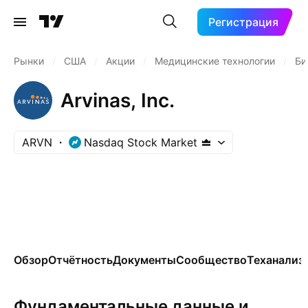
Регистрация
Рынки
/
США
/
Акции
/
Медицинские технологии
/
Би
Arvinas, Inc.
ARVN
Nasdaq Stock Market
Обзор
Отчётность
Документы
Сообщество
Теханализ
Фундаментальные данные и