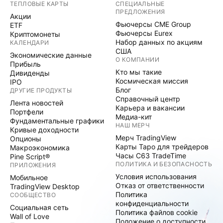
ТЕПЛОВЫЕ КАРТЫ
СПЕЦИАЛЬНЫЕ
ПРЕДЛОЖЕНИЯ
Акции
Фьючерсы CME Group
ETF
Фьючерсы Eurex
Криптомонеты
Набор данных по акциям
КАЛЕНДАРИ
США
Экономические данные
О КОМПАНИИ
Прибыль
Кто мы такие
Дивиденды
Космическая миссия
IPO
Блог
ДРУГИЕ ПРОДУКТЫ
Справочный центр
Лента новостей
Карьера и вакансии
Портфели
Медиа-кит
Фундаментальные графики
НАШ МЕРЧ
Кривые доходности
Мерч TradingView
Опционы
Карты Таро для трейдеров
Макроэкономика
Часы C63 TradeTime
Pine Script®
ПОЛИТИКА И БЕЗОПАСНОСТЬ
ПРИЛОЖЕНИЯ
Условия использования
Мобильное
Отказ от ответственности
TradingView Desktop
Политика
СООБЩЕСТВО
конфиденциальности
Социальная сеть
Политика файлов cookie
Wall of Love
Положение о доступности