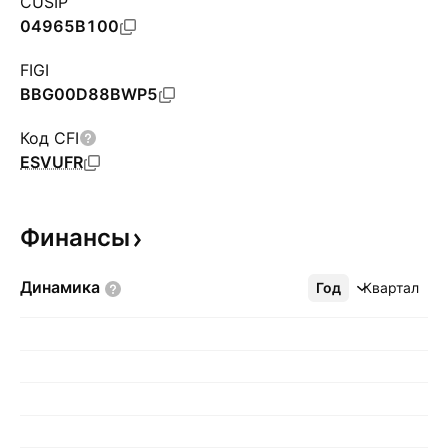
CUSIP
04965B100
FIGI
BBG00D88BWP5
Код CFI
ESVUFR
Финансы
Динамика
Год
Ещё
Квартал