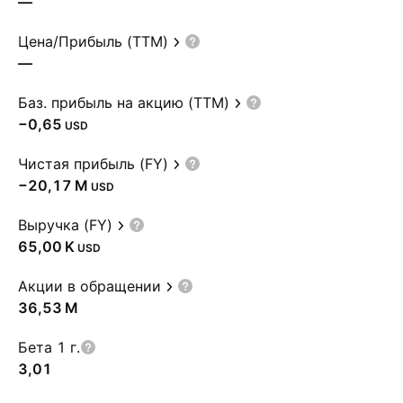
—
Цена/Прибыль (TTM)
—
Баз. прибыль на акцию (TTM)
−0,65
USD
Чистая прибыль (FY)
‪−20,17 M‬
USD
Выручка (FY)
‪65,00 K‬
USD
Акции в обращении
‪36,53 M‬
Бета 1 г.
3,01