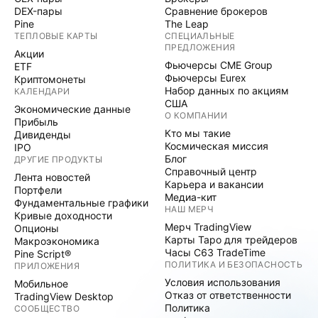
DEX-пары
Сравнение брокеров
Pine
The Leap
ТЕПЛОВЫЕ КАРТЫ
СПЕЦИАЛЬНЫЕ
ПРЕДЛОЖЕНИЯ
Акции
Фьючерсы CME Group
ETF
Фьючерсы Eurex
Криптомонеты
Набор данных по акциям
КАЛЕНДАРИ
США
Экономические данные
О КОМПАНИИ
Прибыль
Кто мы такие
Дивиденды
Космическая миссия
IPO
Блог
ДРУГИЕ ПРОДУКТЫ
Справочный центр
Лента новостей
Карьера и вакансии
Портфели
Медиа-кит
Фундаментальные графики
НАШ МЕРЧ
Кривые доходности
Мерч TradingView
Опционы
Карты Таро для трейдеров
Макроэкономика
Часы C63 TradeTime
Pine Script®
ПОЛИТИКА И БЕЗОПАСНОСТЬ
ПРИЛОЖЕНИЯ
Условия использования
Мобильное
Отказ от ответственности
TradingView Desktop
Политика
СООБЩЕСТВО