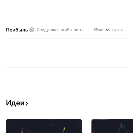
Прибыль
Год
Ещё
Квартал
Следующая отчётность
:
—
Идеи