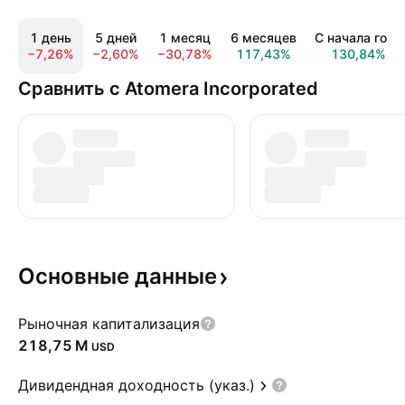
1 день
5 дней
1 месяц
6 месяцев
С начала года
−7,26%
−2,60%
−30,78%
117,43%
130,84%
Сравнить с Atomera Incorporated
Основные
данные
Рыночная капитализация
‪218,75 M‬
USD
Дивидендная доходность (указ.)