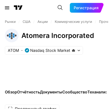
Регистрация
Рынки
/
США
/
Акции
/
Коммерческие услуги
/
Прочи
Atomera Incorporated
ATOM
Nasdaq Stock Market
Обзор
Отчётность
Документы
Сообщество
Теханализ
Продвинутый график