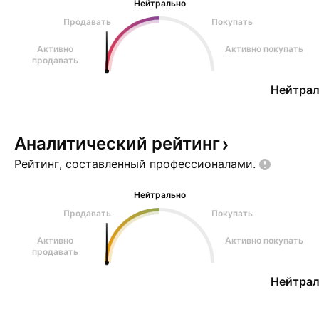
Нейтрально
Продавать
Покупать
Активно
Активно покупать
продавать
Нейтрал
Аналитический
рейтинг
Рейтинг, составленный
профессионалами.
Нейтрально
Продавать
Покупать
Активно
Активно покупать
продавать
Нейтрал