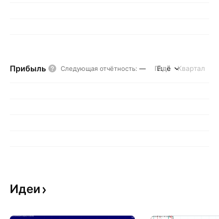
Прибыль
Год
Ещё
Квартал
Следующая отчётность
:
—
Идеи