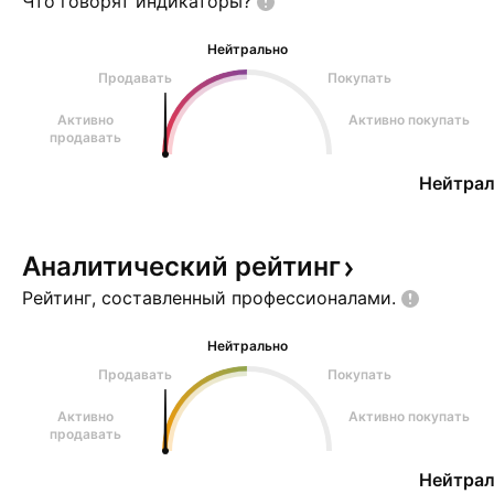
Что говорят
индикаторы?
смежных сегментах
(поставщиков кормов, пос
Нейтрально
Продавать
Покупать
Активно
Активно покупать
продавать
Нейтрал
Аналитический
рейтинг
Рейтинг, составленный
профессионалами.
Нейтрально
Продавать
Покупать
Активно
Активно покупать
продавать
Нейтрал