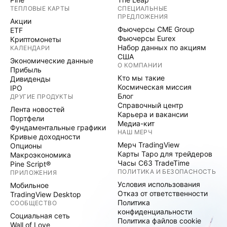
ТЕПЛОВЫЕ КАРТЫ
СПЕЦИАЛЬНЫЕ
ПРЕДЛОЖЕНИЯ
Акции
Фьючерсы CME Group
ETF
Фьючерсы Eurex
Криптомонеты
Набор данных по акциям
КАЛЕНДАРИ
США
Экономические данные
О КОМПАНИИ
Прибыль
Кто мы такие
Дивиденды
Космическая миссия
IPO
Блог
ДРУГИЕ ПРОДУКТЫ
Справочный центр
Лента новостей
Карьера и вакансии
Портфели
Медиа-кит
Фундаментальные графики
НАШ МЕРЧ
Кривые доходности
Мерч TradingView
Опционы
Карты Таро для трейдеров
Макроэкономика
Часы C63 TradeTime
Pine Script®
ПОЛИТИКА И БЕЗОПАСНОСТЬ
ПРИЛОЖЕНИЯ
Условия использования
Мобильное
Отказ от ответственности
TradingView Desktop
Политика
СООБЩЕСТВО
конфиденциальности
Социальная сеть
Политика файлов cookie
Wall of Love