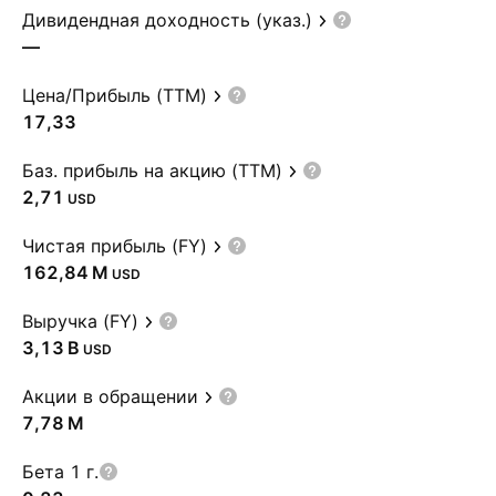
Дивидендная доходность (указ.)
—
Цена/Прибыль (TTM)
17,33
Баз. прибыль на акцию (TTM)
2,71
USD
Чистая прибыль (FY)
‪162,84 M‬
USD
Выручка (FY)
‪3,13 B‬
USD
Акции в обращении
‪7,78 M‬
Бета 1 г.