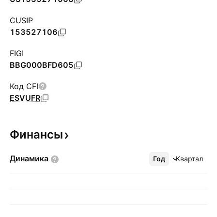
CUSIP
153527106
FIGI
BBG000BFD605
Код CFI
ESVUFR
Финансы
Динамика
Год
Ещё
Квартал