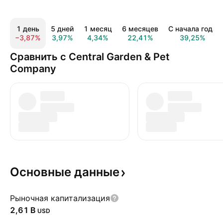
1 день
5 дней
1 месяц
6 месяцев
С начала года
−3,87%
3,97%
4,34%
22,41%
39,25%
Сравнить с Central Garden & Pet
Company
Основные
данные
Рыночная капитализация
‪2,61 B‬
USD