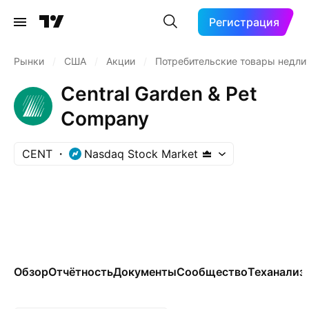
Регистрация
Рынки
/
США
/
Акции
/
Потребительские товары недли
Central Garden & Pet
Company
CENT
Nasdaq Stock Market
Обзор
Отчётность
Документы
Сообщество
Теханализ