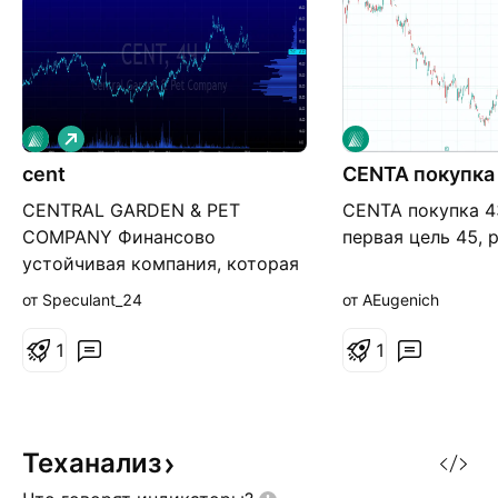
Д
л
cent
и
CENTA покупка
н
CENTRAL GARDEN & PET
CENTA покупка 43
н
а
COMPANY Финансово
первая цель 45, 
я
устойчивая компания, которая
из года в год генерирует
от Speculant_24
от AEugenich
рустующую прибыль.
Оценивается немного более
1
1
P/E16, при средней по
потребительскому сектору
P/E22,6. CENTRAL GARDEN &
PET COMPANY постоянно
Теханализ
приобретает компаний в