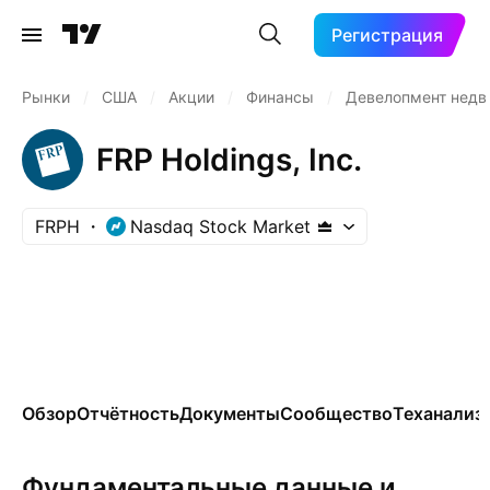
Регистрация
Рынки
/
США
/
Акции
/
Финансы
/
Девелопмент нед
FRP Holdings, Inc.
FRPH
Nasdaq Stock Market
Обзор
Отчётность
Документы
Сообщество
Теханализ
Фундаментальные данные и