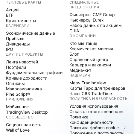
ТЕПЛОВЫЕ КАРТЫ
СПЕЦИАЛЬНЫЕ
ПРЕДЛОЖЕНИЯ
Акции
Фьючерсы CME Group
ETF
Фьючерсы Eurex
Криптомонеты
Набор данных по акциям
КАЛЕНДАРИ
США
Экономические данные
О КОМПАНИИ
Прибыль
Кто мы такие
Дивиденды
Космическая миссия
IPO
Блог
ДРУГИЕ ПРОДУКТЫ
Справочный центр
Лента новостей
Карьера и вакансии
Портфели
Медиа-кит
Фундаментальные графики
НАШ МЕРЧ
Кривые доходности
Мерч TradingView
Опционы
Карты Таро для трейдеров
Макроэкономика
Часы C63 TradeTime
Pine Script®
ПОЛИТИКА И БЕЗОПАСНОСТЬ
ПРИЛОЖЕНИЯ
Условия использования
Мобильное
Отказ от ответственности
TradingView Desktop
Политика
СООБЩЕСТВО
конфиденциальности
Социальная сеть
Политика файлов cookie
Wall of Love
Положение о доступности