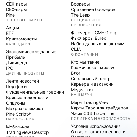
CEX-пары
Брокеры
DEX-пары
Сравнение брокеров
Pine
The Leap
ТЕПЛОВЫЕ КАРТЫ
СПЕЦИАЛЬНЫЕ
ПРЕДЛОЖЕНИЯ
Акции
Фьючерсы CME Group
ETF
Фьючерсы Eurex
Криптомонеты
Набор данных по акциям
КАЛЕНДАРИ
США
Экономические данные
О КОМПАНИИ
Прибыль
Кто мы такие
Дивиденды
Космическая миссия
IPO
Блог
ДРУГИЕ ПРОДУКТЫ
Справочный центр
Лента новостей
Карьера и вакансии
Портфели
Медиа-кит
Фундаментальные графики
НАШ МЕРЧ
Кривые доходности
Мерч TradingView
Опционы
Карты Таро для трейдеров
Макроэкономика
Часы C63 TradeTime
Pine Script®
ПОЛИТИКА И БЕЗОПАСНОСТЬ
ПРИЛОЖЕНИЯ
Условия использования
Мобильное
Отказ от ответственности
TradingView Desktop