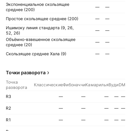
Экспоненциальное скользящее
—
—
среднее (200)
Простое скользящее среднее (200)
—
—
Ишимоку линия стандарта (9, 26,
—
—
52, 26)
Объёмно-взвешенное скользящее
—
—
среднее (20)
Скользящее среднее Хала (9)
—
—
Точки разворота
Точка
Классические
Фибоначчи
Камарилья
Вуди
DM
разворота
R3
—
—
—
—
—
R2
—
—
—
—
—
R1
—
—
—
—
—