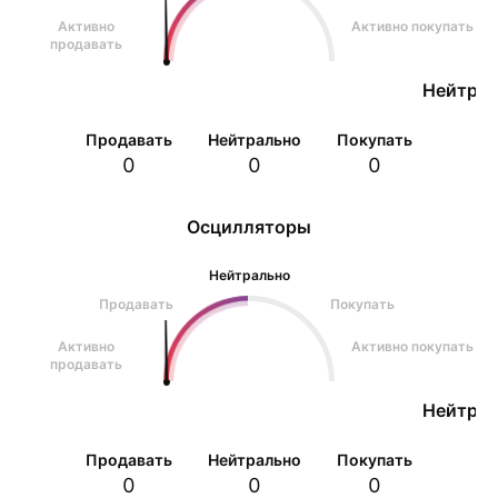
Активно
Активно покупать
продавать
Нейтрал
Продавать
Нейтрально
Покупать
0
0
0
Осцилляторы
Нейтрально
Продавать
Покупать
Активно
Активно покупать
продавать
Нейтрал
Продавать
Нейтрально
Покупать
0
0
0