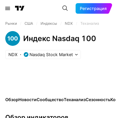
Регистрация
Рынки
/
США
/
Индексы
/
NDX
/
Теханализ
Индекс Nasdaq 100
NDX
Nasdaq Stock Market
Обзор
Новости
Сообщество
Теханализ
Сезонность
Ко
Обзор индикаторов