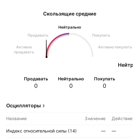
Скользящие средние
Нейтрально
Продавать
Покупать
Активно
Активно покупать
продавать
Нейтрал
Продавать
Нейтрально
Покупать
0
0
0
Осцилляторы
Название
Значение
Действие
Индекс относительной силы (14)
—
—