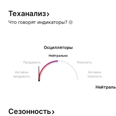
психологическим уровнем $1.50). Target: $2.1
Теханализ
Что говорят
индикаторы?
Осцилляторы
Нейтрально
Продавать
Покупать
Активно
Активно
продавать
покупать
Нейтраль
Сезонность