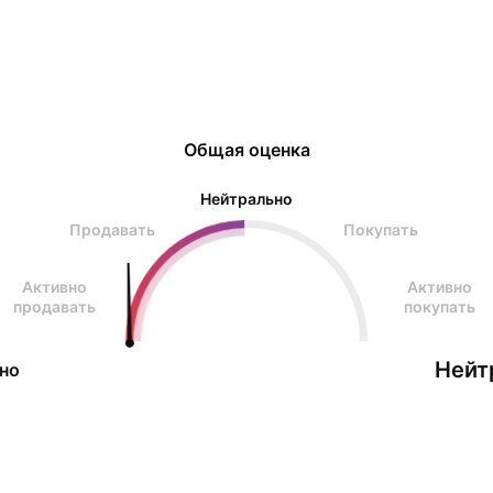
Replace» («Удали и замени»), Peraso становится
стратег
Общая оценка
Нейтрально
Продавать
Покупать
Активно
Активно
продавать
покупать
Нейт
но