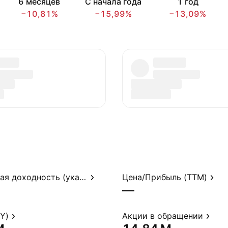
6 месяцев
С начала года
1 год
−10,81%
−15,99%
−13,09%
Дивидендная доходность (указ.)
Цена/Прибыль (TTM)
—
Y)
Акции в обращении