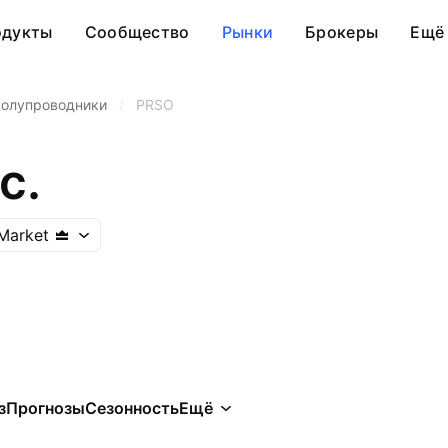
одукты
Сообщество
Рынки
Брокеры
Ещё
олупроводники
/
PRSO
c.
Market
з
Прогнозы
Сезонность
Ещё