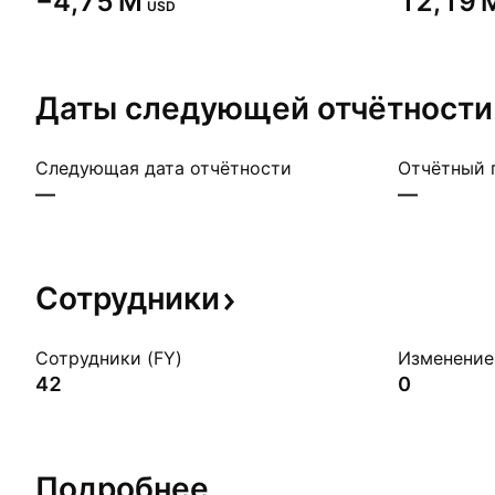
‪−4,75 M‬
‪12,19 M
USD
Даты следующей
отчётности
Следующая дата отчётности
Отчётный 
—
—
Сотрудники
Сотрудники (FY)
Изменение 
42
0
Подробнее