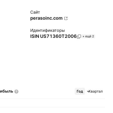
Сайт
perasoinc.com
Идентификаторы
ISIN
US71360T2006
+ ещё 2
рибыль
Год
Ещё
Квартал