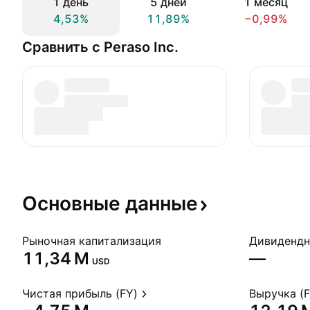
1 день
5 дней
1 месяц
4,53%
11,89%
−0,99%
Сравнить с Peraso Inc.
Основные
данные
Рыночная капитализация
‪11,34 M‬
—
USD
Чистая прибыль (FY)
Выручка (F