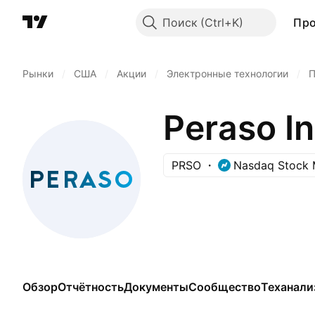
Поиск
Пр
Рынки
/
США
/
Акции
/
Электронные технологии
/
П
Peraso In
PRSO
Nasdaq Stock 
Обзор
Отчётность
Документы
Сообщество
Теханали