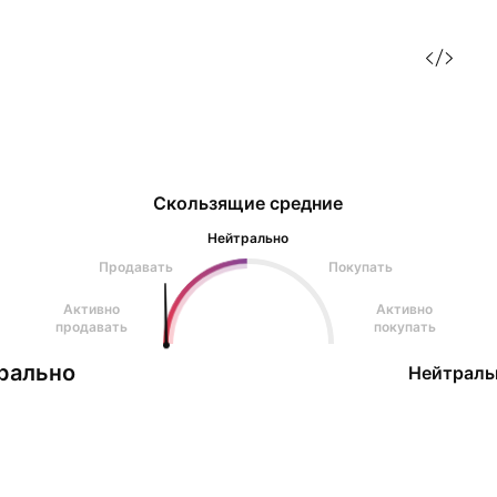
Скользящие средние
Нейтрально
Продавать
Покупать
Активно
Активно
продавать
покупать
рально
Нейтраль