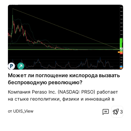
Д
л
Может ли поглощение кислорода вызвать
и
н
беспроводную революцию?
н
а
Компания Peraso Inc. (NASDAQ: PRSO) работает
я
на стыке геополитики, физики и инноваций в
области полупроводников в диапазоне 60 ГГц.
от UDIS_View
3
Пока западные правительства демонтируют
китайскую телекоммуникационную
инфраструктуру в рамках инициатив «Rip and