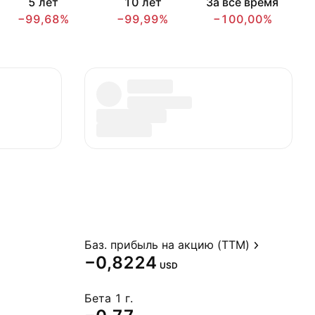
5 лет
10 лет
За всё время
−99,68%
−99,99%
−100,00%
Баз. прибыль на акцию (TTM)
−0,8224
USD
Бета 1 г.