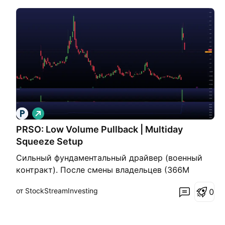
Д
л
PRSO: Low Volume Pullback | Multiday
и
н
Squeeze Setup
н
а
Сильный фундаментальный драйвер (военный
я
контракт). После смены владельцев (366M
volume) цена удерживает 50% импульса на
от StockStreamInvesting
0
"сухом" объеме. Шортисты заперты в узком
диапазоне. Триггер — $1.70. Trigger (Вход):
Импульсный пробой $1.70. Stop-Loss: $1.45 (под