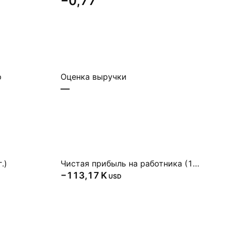
−0,77
ю
Оценка выручки
—
.)
Чистая прибыль на работника (1 г.)
‪−113,17 K‬
USD