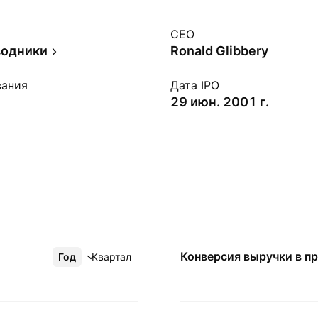
CEO
водники
Ronald Glibbery
вания
Дата IPO
29 июн. 2001 г.
Конверсия выручки в
п
Год
Ещё
Квартал