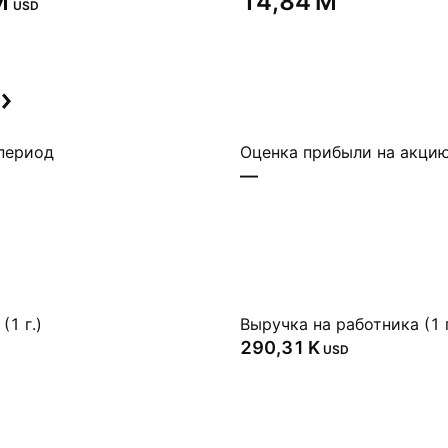
‬
‪14,84 M‬
USD
период
Оценка прибыли на акци
—
(1 г.)
Выручка на работника (1 г
‪290,31 K‬
USD