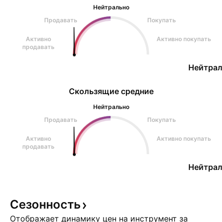
Нейтрально
Продавать
Покупать
Активно
Активно покупать
продавать
Нейтрал
Скользящие средние
Нейтрально
Продавать
Покупать
Активно
Активно покупать
продавать
Нейтрал
Сезонность
Отображает динамику цен на инструмент за