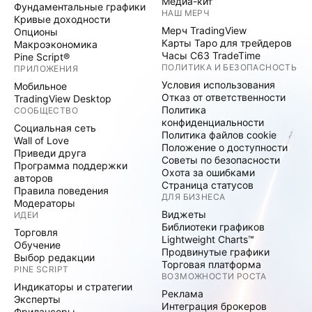
Медиа-кит
Фундаментальные графики
НАШ МЕРЧ
Кривые доходности
Мерч TradingView
Опционы
Карты Таро для трейдеров
Макроэкономика
Часы C63 TradeTime
Pine Script®
ПОЛИТИКА И БЕЗОПАСНОСТЬ
ПРИЛОЖЕНИЯ
Условия использования
Мобильное
Отказ от ответственности
TradingView Desktop
Политика
СООБЩЕСТВО
конфиденциальности
Социальная сеть
Политика файлов cookie
Wall of Love
Положение о доступности
Приведи друга
Советы по безопасности
Программа поддержки
Охота за ошибками
авторов
Страница статусов
Правила поведения
ДЛЯ БИЗНЕСА
Модераторы
Виджеты
ИДЕИ
Библиотеки графиков
Торговля
Lightweight Charts™
Обучение
Продвинутые графики
Выбор редакции
Торговая платформа
PINE SCRIPT
ВОЗМОЖНОСТИ РОСТА
Индикаторы и стратегии
Реклама
Эксперты
Интеграция брокеров
Фрилансеры