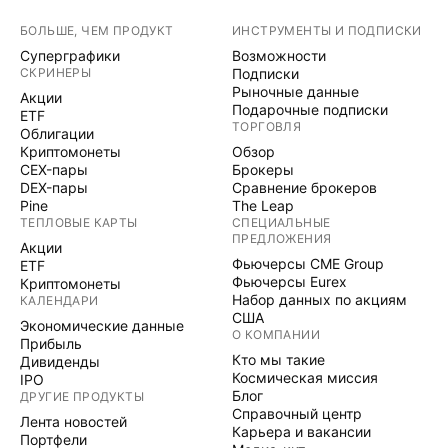
БОЛЬШЕ, ЧЕМ ПРОДУКТ
ИНСТРУМЕНТЫ И ПОДПИСКИ
Суперграфики
Возможности
СКРИНЕРЫ
Подписки
Рыночные данные
Акции
Подарочные подписки
ETF
ТОРГОВЛЯ
Облигации
Криптомонеты
Обзор
CEX-пары
Брокеры
DEX-пары
Сравнение брокеров
Pine
The Leap
ТЕПЛОВЫЕ КАРТЫ
СПЕЦИАЛЬНЫЕ
ПРЕДЛОЖЕНИЯ
Акции
Фьючерсы CME Group
ETF
Фьючерсы Eurex
Криптомонеты
Набор данных по акциям
КАЛЕНДАРИ
США
Экономические данные
О КОМПАНИИ
Прибыль
Кто мы такие
Дивиденды
Космическая миссия
IPO
Блог
ДРУГИЕ ПРОДУКТЫ
Справочный центр
Лента новостей
Карьера и вакансии
Портфели