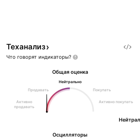
Теханализ
Что говорят
индикаторы?
Общая оценка
Нейтрально
Продавать
Покупать
Активно
Активно покупать
продавать
Нейтрал
Осцилляторы