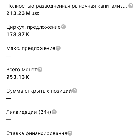
Полностью разводнённая рыночная капитализация
‪213,23 M‬
USD
Циркул. предложение
‪173,37 K‬
Макс. предложение
—
Всего монет
‪953,13 K‬
Сумма открытых позиций
—
Ликвидации (24ч)
—
Ставка финансирования