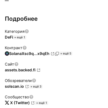
—
Подробнее
Категория
DeFi
+ ещё 1
Контракт
Solana
Xsc9q...x9qEh
+ ещё 5
Сайт
assets.backed.fi
Обозреватели
solscan.io
+ ещё 3
Сообщество
X (Twitter)
+ ещё 1