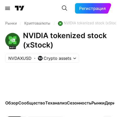
Регистрация
NVIDIA tokenized stock (xStoc
Рынки
/
Криптовалюты
/
NVIDIA tokenized stock
(xStock)
#471
NVDAXUSD
Crypto assets
Обзор
Сообщество
Теханализ
Сезонность
Рынки
Дери