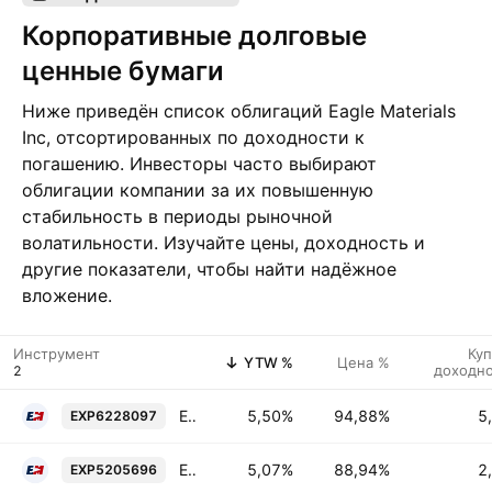
Корпоративные долговые
ценные бумаги
Ниже приведён список облигаций Eagle Materials
Inc, отсортированных по доходности к
погашению. Инвесторы часто выбирают
облигации компании за их повышенную
стабильность в периоды рыночной
волатильности. Изучайте цены, доходность и
другие показатели, чтобы найти надёжное
вложение.
Инструмент
Ку
YTW %
Цена %
доходн
Eagle Materials Inc. 5.0% 15-MAR-2036
5,50%
94,88%
5
EXP6228097
Eagle Materials Inc. 2.5% 01-JUL-2031
5,07%
88,94%
2
EXP5205696