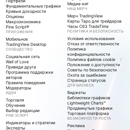
Портфели
Медиа-кит
Фундаментальные графики
НАШ МЕРЧ
Кривые доходности
Мерч TradingView
Опционы
Карты Таро для трейдеров
Макроэкономика
Часы C63 TradeTime
Pine Script®
ПОЛИТИКА И БЕЗОПАСНОСТЬ
ПРИЛОЖЕНИЯ
Условия использования
Мобильное
Отказ от ответственности
TradingView Desktop
Политика
СООБЩЕСТВО
конфиденциальности
Социальная сеть
Политика файлов cookie
Wall of Love
Положение о доступности
Приведи друга
Советы по безопасности
Программа поддержки
Охота за ошибками
авторов
Страница статусов
Правила поведения
ДЛЯ БИЗНЕСА
Модераторы
Виджеты
ИДЕИ
Библиотеки графиков
Торговля
Lightweight Charts™
Обучение
Продвинутые графики
Выбор редакции
Торговая платформа
PINE SCRIPT
ВОЗМОЖНОСТИ РОСТА
Индикаторы и стратегии
Реклама
Эксперты