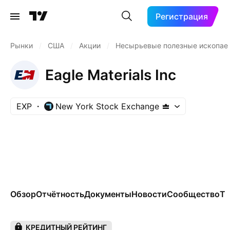
Регистрация
Рынки
/
США
/
Акции
/
Несырьевые полезные ископа
Eagle Materials Inc
EXP
New York Stock Exchange
Обзор
Отчётность
Документы
Новости
Сообщество
Те
КРЕДИТНЫЙ РЕЙТИНГ