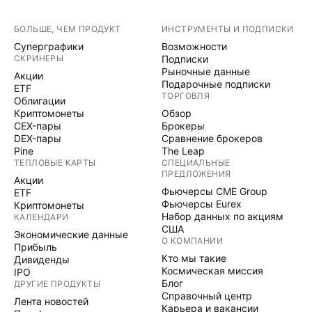
БОЛЬШЕ, ЧЕМ ПРОДУКТ
ИНСТРУМЕНТЫ И ПОДПИСКИ
Суперграфики
Возможности
СКРИНЕРЫ
Подписки
Рыночные данные
Акции
Подарочные подписки
ETF
ТОРГОВЛЯ
Облигации
Криптомонеты
Обзор
CEX-пары
Брокеры
DEX-пары
Сравнение брокеров
Pine
The Leap
ТЕПЛОВЫЕ КАРТЫ
СПЕЦИАЛЬНЫЕ
ПРЕДЛОЖЕНИЯ
Акции
Фьючерсы CME Group
ETF
Фьючерсы Eurex
Криптомонеты
Набор данных по акциям
КАЛЕНДАРИ
США
Экономические данные
О КОМПАНИИ
Прибыль
Кто мы такие
Дивиденды
Космическая миссия
IPO
Блог
ДРУГИЕ ПРОДУКТЫ
Справочный центр
Лента новостей
Карьера и вакансии