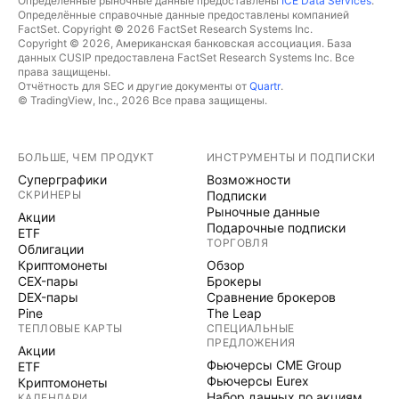
Определённые рыночные данные предоставлены
ICE Data Services
.
Определённые справочные данные предоставлены компанией
FactSet. Copyright © 2026 FactSet Research Systems Inc.
Copyright © 2026, Американская банковская ассоциация. База
данных CUSIP предоставлена FactSet Research Systems Inc. Все
права защищены.
Отчётность для SEC и другие документы от
Quartr
.
© TradingView, Inc., 2026 Все права защищены.
БОЛЬШЕ, ЧЕМ ПРОДУКТ
ИНСТРУМЕНТЫ И ПОДПИСКИ
Суперграфики
Возможности
СКРИНЕРЫ
Подписки
Рыночные данные
Акции
Подарочные подписки
ETF
ТОРГОВЛЯ
Облигации
Криптомонеты
Обзор
CEX-пары
Брокеры
DEX-пары
Сравнение брокеров
Pine
The Leap
ТЕПЛОВЫЕ КАРТЫ
СПЕЦИАЛЬНЫЕ
ПРЕДЛОЖЕНИЯ
Акции
Фьючерсы CME Group
ETF
Фьючерсы Eurex
Криптомонеты
Набор данных по акциям
КАЛЕНДАРИ