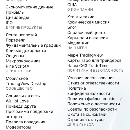
США
Экономические данные
О КОМПАНИИ
Прибыль
Кто мы такие
Дивиденды
Космическая миссия
IPO
Блог
ДРУГИЕ ПРОДУКТЫ
Справочный центр
Лента новостей
Карьера и вакансии
Портфели
Медиа-кит
Фундаментальные графики
НАШ МЕРЧ
Кривые доходности
Мерч TradingView
Опционы
Карты Таро для трейдеров
Макроэкономика
Часы C63 TradeTime
Pine Script®
ПОЛИТИКА И БЕЗОПАСНОСТЬ
ПРИЛОЖЕНИЯ
Условия использования
Мобильное
Отказ от ответственности
TradingView Desktop
Политика
СООБЩЕСТВО
конфиденциальности
Социальная сеть
Политика файлов cookie
Wall of Love
Положение о доступности
Приведи друга
Советы по безопасности
Программа поддержки
Охота за ошибками
авторов
Страница статусов
Правила поведения
ДЛЯ БИЗНЕСА
Модераторы