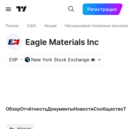
Регистрация
Рынки
/
США
/
Акции
/
Несырьевые полезные ископа
Eagle Materials Inc
EXP
New York Stock Exchange
Обзор
Отчётность
Документы
Новости
Сообщество
Те
Назад