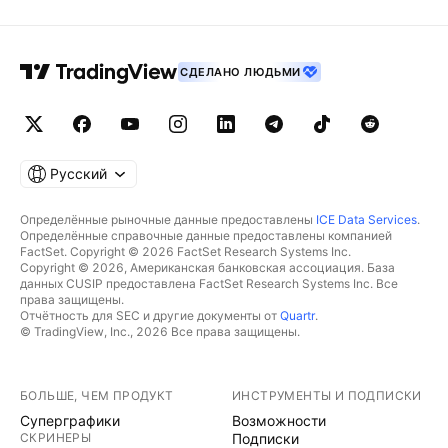
может улучшить финансовые результаты
компании в среднесрочной перспективе. •
Электромобили. В более долгосрочной
СДЕЛАНО ЛЮДЬМИ
перспективе положительное влияние на
результаты будет влиять запуск в продажу новых
электромобилей и развитие производства
аккумуляторов для электрокаров. Производство
Русский
долгожданной модели F-150 Lightning началось в
апреле, а продажи стартуют в начале 2023 года.
Определённые рыночные данные предоставлены
ICE Data Services
.
Определённые справочные данные предоставлены компанией
Ожидается, что запуск F-150 выведет Ford на
FactSet. Copyright © 2026 FactSet Research Systems Inc.
рынок электропикапов, на котором представлено
Copyright © 2026, Американская банковская ассоциация. База
данных CUSIP предоставлена FactSet Research Systems Inc. Все
крайне ограниченное количество компаний. При
права защищены.
этом, Ford уже заявила, что перестает принимать
Отчётность для SEC и другие документы от
Quartr
.
© TradingView, Inc., 2026 Все права защищены.
заказы на пикап из-за избытка спроса. •
Разделение производства. Ранее компания
подтвердила планы по созданию отдельных
БОЛЬШЕ, ЧЕМ ПРОДУКТ
ИНСТРУМЕНТЫ И ПОДПИСКИ
подразделений по производству автомобилей с
Суперграфики
Возможности
ДВС и электромобилей. Ford Blue будет развивать
СКРИНЕРЫ
Подписки