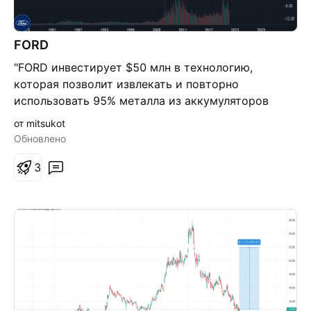
FORD
"FORD инвестирует $50 млн в технологию,
которая позволит извлекать и повторно
использовать 95% металла из аккумуляторов
электромобилей." Всё для #лохов#. Самое
от mitsukot
главное сделать вброс в глаза и уши инвесторов.
Обновлено
Не возможно 95% извлечь. Есть первое
образование, связанное с литьём и обработкой
3
металлов. Как это отразиться на цене акций, даже
не желаю
думать(#жопафордукакдристанулизоднойстраныс
огромнымрынкомпотребленияавто#) Коменты не
нужны, от слова совсем!