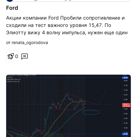
Ford
Акции компании Ford Пробили сопротивление и
сходили на тест важного уровня 15,47. По
Элиотту вижу 4 волну импульса, нужен еще один
поход наверх прежде, чем уйти на коррекцию.
от renata_ogorodova
Цели лонга: 16,6, 18, 19,8 Отмена идеи: 14,7
NYSE:F
0