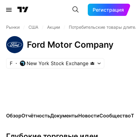
Регистрация
Рынки
/
США
/
Акции
/
Потребительские товары длите
Ford Motor Company
F
New York Stock Exchange
Обзор
Отчётность
Документы
Новости
Сообщество
Те
Глубокие торговые идеи