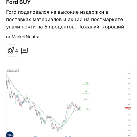
Ford BUY
и
н
Ford подаловался на высокие издержки в
н
а
поставках материалов и акции на постмаркете
я
упали почти на 5 процентов. Пожалуй, хороший
повод прибрать немного бумаг. Треть или
от MarketNeutral
половину от потенциальной суммы. Инфляция
инфляцией а оценка компании выгляит неплохо
4