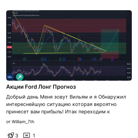
Д
л
Акции Ford Лонг Прогноз
и
н
Добрый день Меня зовут Вильям и я Обнаружил
н
а
интереснейшую ситуацию которая вероятно
я
принесет вам прибыль! Итак переходим к
Анализу: NYSE:F 12 / 27.05.2023 1
от William_7th
Фундаментальный анализ сейчас рынок Штатов
находится в стадии рецессии и пока растет
3
1