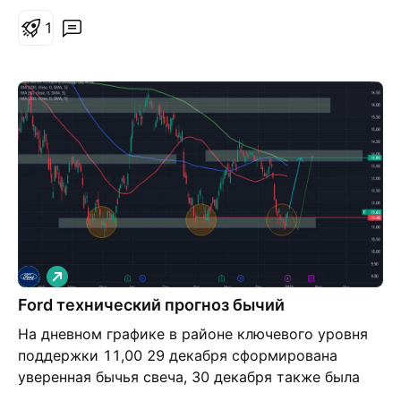
1
Д
л
Ford технический прогноз бычий
и
н
На дневном графике в районе ключевого уровня
н
а
поддержки 11,00 29 декабря сформирована
я
уверенная бычья свеча, 30 декабря также была
сформирована зелёная свеча, что указывает на