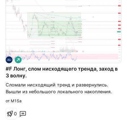
Д
л
#F Лонг, слом нисходящего тренда, заход в
и
н
3 волну.
н
а
Сломали нисходящий тренд и развернулись.
я
Вышли из небольшого локального накопления.
Предполагаю заход в 3 волну большого цикла.
от M1Sa
0