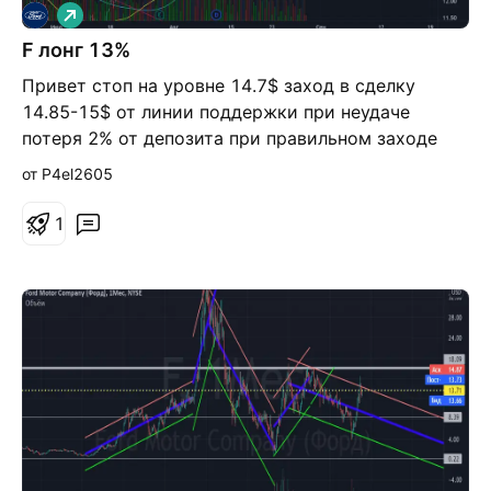
Д
л
F лонг 13%
и
н
Привет стоп на уровне 14.7$ заход в сделку
н
а
14.85-15$ от линии поддержки при неудаче
я
потеря 2% от депозита при правильном заходе
можно вытащить 13-14%. возможен закол уровня
от P4el2605
17, ведь число круглое
1