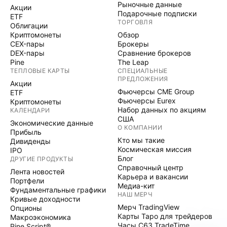
линейку автомобилей с двигателем внутреннего
Рыночные данные
Акции
Подарочные подписки
сгорания, в то время как Ford Model e будет
ETF
ТОРГОВЛЯ
Облигации
базироваться на инновациях и прорывных
Криптомонеты
Обзор
технологиях в области электромобилестроения.
CEX-пары
Брокеры
Tigress Financial отмечает, что подобное
DEX-пары
Сравнение брокеров
Pine
The Leap
разделение является признаком отличного
ТЕПЛОВЫЕ КАРТЫ
СПЕЦИАЛЬНЫЕ
управления, позволяющего повысить общую
ПРЕДЛОЖЕНИЯ
Акции
эффективность группы. • Пересмотр оценок.
Фьючерсы CME Group
ETF
Аналитики ожидают, что по мере дальнейшего
Фьючерсы Eurex
Криптомонеты
Набор данных по акциям
КАЛЕНДАРИ
развития быстрорастущего сегмента
США
Экономические данные
электромобилей, мультипликаторы Ford
О КОМПАНИИ
Прибыль
постепенно приблизятся к оценкам, которые
Кто мы такие
Дивиденды
обычно дают стартапам и EV-компании на ранних
Космическая миссия
IPO
Блог
ДРУГИЕ ПРОДУКТЫ
стадиях. Однако при этом, Ford будет выгодно
Справочный центр
Лента новостей
отличаться от них своим масштабом и лидерской
Карьера и вакансии
Портфели
позицией на рынке. 📊 Фундаментальные
Медиа-кит
Фундаментальные графики
НАШ МЕРЧ
показатели: • Рыночная капитализация = $53.02
Кривые доходности
Мерч TradingView
Опционы
млрд • fwd P/E = 5.89х • fwd P/E сектора = 11.45x
Карты Таро для трейдеров
Макроэкономика
• fwd PEG = 0.11x 💎 Наше мнение: В целом,
Часы C63 TradeTime
Pine Script®