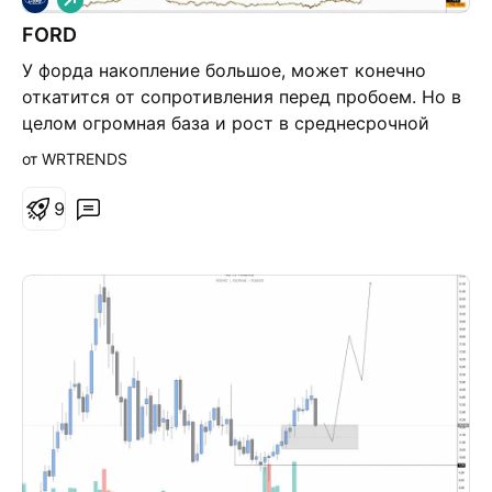
л
FORD
и
н
У форда накопление большое, может конечно
н
а
откатится от сопротивления перед пробоем. Но в
я
целом огромная база и рост в среднесрочной
перспективе будет большим
от WRTRENDS
9