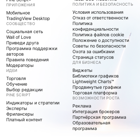
имеем положительный взгляд на перспективы
ПОЛИТИКА И БЕЗОПАСНОСТЬ
ПРИЛОЖЕНИЯ
Ford на долгосрочный горизонт, а коррекция в
Условия использования
Мобильное
Отказ от ответственности
TradingView Desktop
акциях предоставляет отличную возможность для
Политика
СООБЩЕСТВО
формирования позиции. Ожидаем, что крупный
конфиденциальности
Социальная сеть
портфель заказов на автомобили Ford сможет
Политика файлов cookie
Wall of Love
Положение о доступности
нивелировать проблемы с цепями поставок и
Приведи друга
Советы по безопасности
Программа поддержки
нехваткой компонентов в индустрии.
Охота за ошибками
авторов
Страница статусов
Правила поведения
ДЛЯ БИЗНЕСА
Модераторы
Виджеты
ИДЕИ
Библиотеки графиков
Торговля
Lightweight Charts™
Обучение
Продвинутые графики
Выбор редакции
Торговая платформа
PINE SCRIPT
ВОЗМОЖНОСТИ РОСТА
Индикаторы и стратегии
Реклама
Эксперты
Интеграция брокеров
Фрилансеры
Партнёрская программа
Платный контент
Образовательная
программа