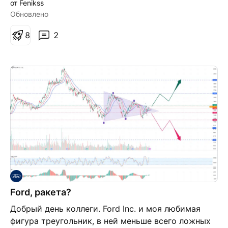
от Fenikss
возможное формирование отбоя вверх. Цель на
Обновлено
покупку - уровень 13,85-14,00. Тем не менее
устойчивый пробой вниз уровня 11,00 отменит
8
2
данный сценарий.
Ford, ракета?
Добрый день коллеги. Ford Inc. и моя любимая
фигура треугольник, в ней меньше всего ложных