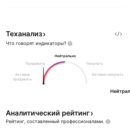
Теханализ
Что говорят
индикаторы?
Нейтрально
Продавать
Покупать
Активно
Активно покупать
продавать
Нейтрал
Аналитический
рейтинг
Рейтинг, составленный
профессионалами.