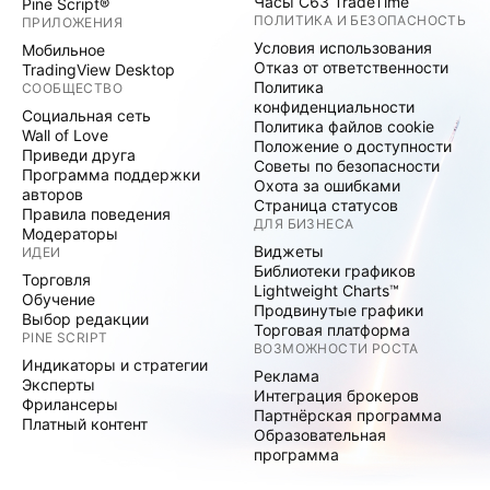
Часы C63 TradeTime
Pine Script®
ПОЛИТИКА И БЕЗОПАСНОСТЬ
ПРИЛОЖЕНИЯ
Условия использования
Мобильное
Отказ от ответственности
TradingView Desktop
Политика
СООБЩЕСТВО
конфиденциальности
Социальная сеть
Политика файлов cookie
Wall of Love
Положение о доступности
Приведи друга
Советы по безопасности
Программа поддержки
Охота за ошибками
авторов
Страница статусов
Правила поведения
ДЛЯ БИЗНЕСА
Модераторы
Виджеты
ИДЕИ
Библиотеки графиков
Торговля
Lightweight Charts™
Обучение
Продвинутые графики
Выбор редакции
Торговая платформа
PINE SCRIPT
ВОЗМОЖНОСТИ РОСТА
Индикаторы и стратегии
Реклама
Эксперты
Интеграция брокеров
Фрилансеры
Партнёрская программа
Платный контент
Образовательная
программа