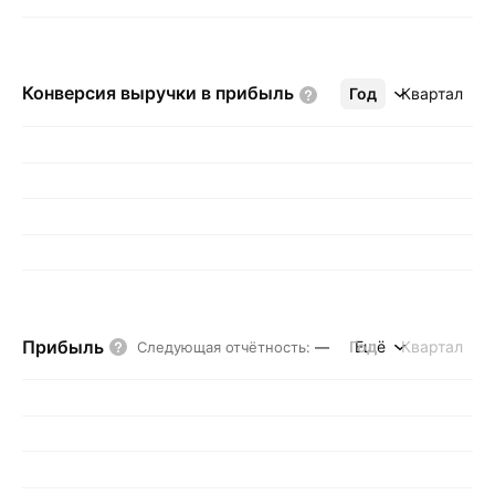
Конверсия выручки в
прибыль
Год
Ещё
Квартал
Прибыль
Год
Ещё
Квартал
Следующая отчётность
:
—