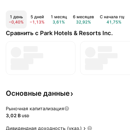
1 день
5 дней
1 месяц
6 месяцев
С начала года
−0,40%
−1,13%
3,61%
32,92%
41,75%
Сравнить с Park Hotels & Resorts Inc.
Основные
данные
Рыночная капитализация
‪3,02 B‬
USD
Дивидендная доходность (указ.)