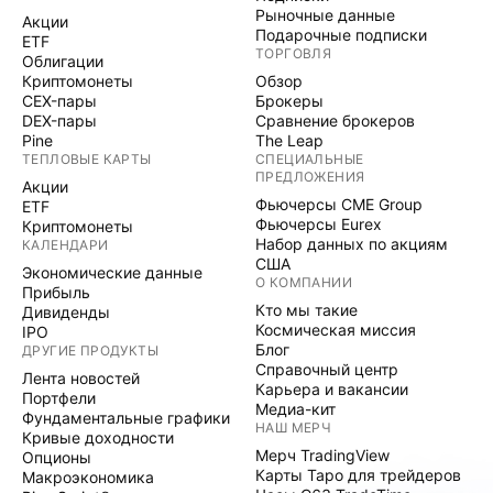
Рыночные данные
Акции
Подарочные подписки
ETF
ТОРГОВЛЯ
Облигации
Криптомонеты
Обзор
CEX-пары
Брокеры
DEX-пары
Сравнение брокеров
Pine
The Leap
ТЕПЛОВЫЕ КАРТЫ
СПЕЦИАЛЬНЫЕ
ПРЕДЛОЖЕНИЯ
Акции
Фьючерсы CME Group
ETF
Фьючерсы Eurex
Криптомонеты
Набор данных по акциям
КАЛЕНДАРИ
США
Экономические данные
О КОМПАНИИ
Прибыль
Кто мы такие
Дивиденды
Космическая миссия
IPO
Блог
ДРУГИЕ ПРОДУКТЫ
Справочный центр
Лента новостей
Карьера и вакансии
Портфели
Медиа-кит
Фундаментальные графики
НАШ МЕРЧ
Кривые доходности
Мерч TradingView
Опционы
Карты Таро для трейдеров
Макроэкономика