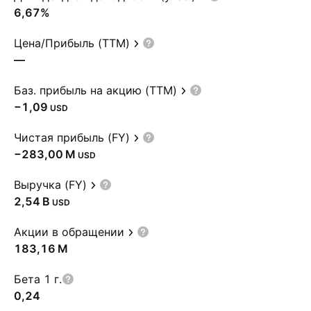
6,67%
Цена/Прибыль (TTM)
—
Баз. прибыль на акцию (TTM)
−1,09
USD
Чистая прибыль (FY)
‪−283,00 M‬
USD
Выручка (FY)
‪2,54 B‬
USD
Акции в обращении
‪183,16 M‬
Бета 1 г.
0,24