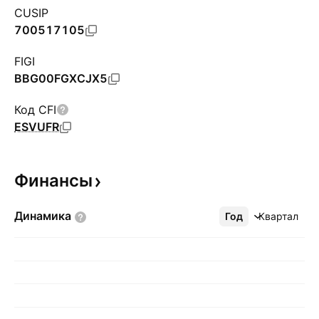
CUSIP
700517105
FIGI
BBG00FGXCJX5
Код CFI
ESVUFR
Финансы
Динамика
Год
Ещё
Квартал