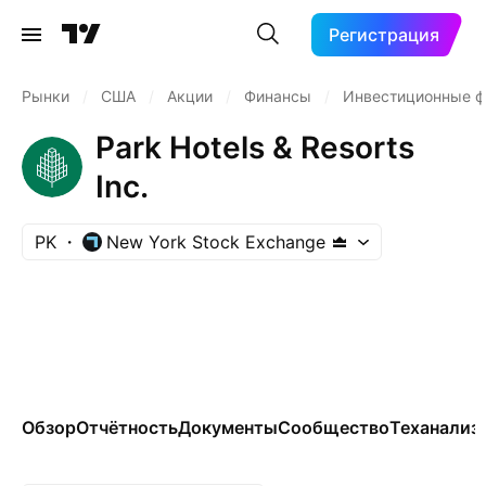
Регистрация
Рынки
/
США
/
Акции
/
Финансы
/
Инвестиционные 
Park Hotels & Resorts
Inc.
PK
New York Stock Exchange
Обзор
Отчётность
Документы
Сообщество
Теханализ