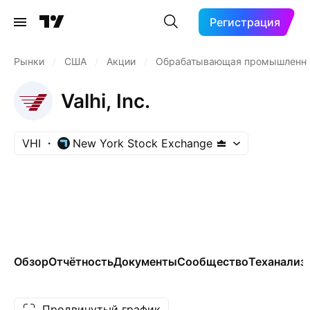
Регистрация
Рынки
/
США
/
Акции
/
Обрабатывающая промышленн
Valhi, Inc.
VHI
New York Stock Exchange
Обзор
Отчётность
Документы
Сообщество
Теханализ
Продвинутый график