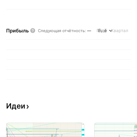
Прибыль
Год
Ещё
Квартал
Следующая отчётность
:
—
Идеи