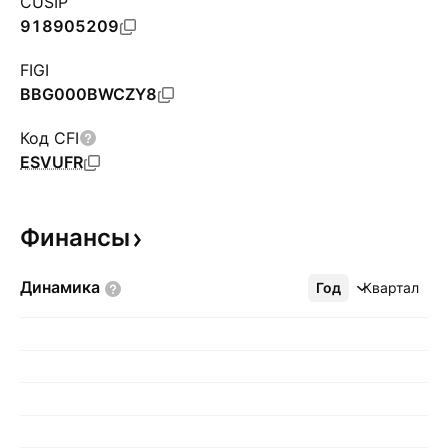
CUSIP
918905209
FIGI
BBG000BWCZY8
Код CFI
ESVUFR
Финансы
Динамика
Год
Ещё
Квартал