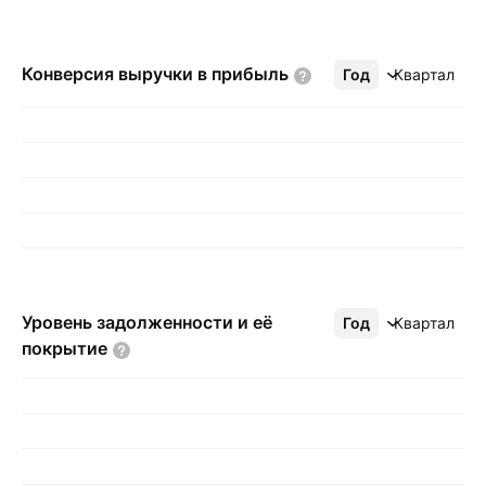
Конверсия выручки в
прибыль
Год
Ещё
Квартал
Уровень задолженности и её
Год
Ещё
Квартал
покрытие