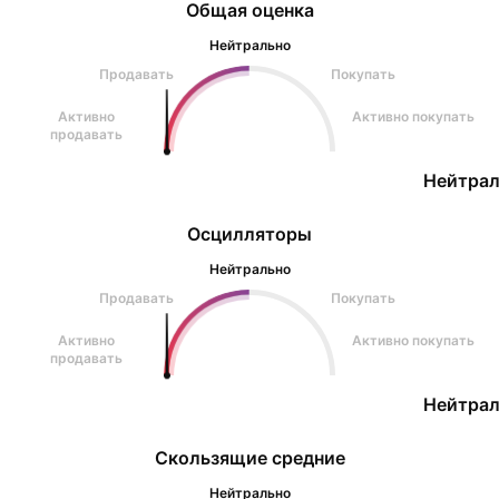
Общая оценка
Нейтрально
Продавать
Покупать
Активно
Активно покупать
продавать
Нейтрал
Осцилляторы
Нейтрально
Продавать
Покупать
Активно
Активно покупать
продавать
Нейтрал
Скользящие средние
Нейтрально