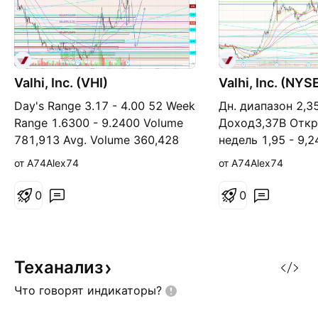
Valhi, Inc. (VHI)
Valhi, Inc. (NYS
Day's Range 3.17 - 4.00 52 Week
Дн. диапазон 2,35
Range 1.6300 - 9.2400 Volume
Доход3,37B Откр
781,913 Avg. Volume 360,428
недель 1,95 - 9,
Market Cap 1.104B Beta (3Y
Объем 198.956 Р
от A74Alex74
от A74Alex74
Monthly) 2.55 PE Ratio (TTM)
кап.810,65M Див
2.89 EPS (TTM) 1.1250 Earnings
(3,81%) Средний 
0
0
Date Mar 13, 2019 - Mar 18,
198.725 Цена/дох
2019 Forward Dividend & Yield
2,66 Изменение з
0.08 (1.90%) Ex-Dividend Date
Акции в обраще
2019-03-08 1y Target Est 4.00
339.185.449 Сле
Теханализ
28 фев
09.11.2018 Valhi 
Что говорят
индикаторы?
очен