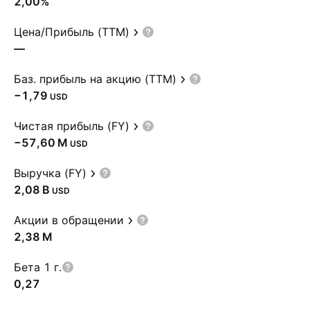
2,00%
Цена/Прибыль (TTM)
—
Баз. прибыль на акцию (TTM)
−1,79
USD
Чистая прибыль (FY)
‪−57,60 M‬
USD
Выручка (FY)
‪2,08 B‬
USD
Акции в обращении
‪2,38 M‬
Бета 1 г.
0,27