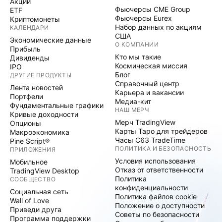
Акции
Фьючерсы CME Group
ETF
Фьючерсы Eurex
Криптомонеты
Набор данных по акциям
КАЛЕНДАРИ
США
Экономические данные
О КОМПАНИИ
Прибыль
Кто мы такие
Дивиденды
Космическая миссия
IPO
Блог
ДРУГИЕ ПРОДУКТЫ
Справочный центр
Лента новостей
Карьера и вакансии
Портфели
Медиа-кит
Фундаментальные графики
НАШ МЕРЧ
Кривые доходности
Мерч TradingView
Опционы
Карты Таро для трейдеров
Макроэкономика
Часы C63 TradeTime
Pine Script®
ПОЛИТИКА И БЕЗОПАСНОСТЬ
ПРИЛОЖЕНИЯ
Условия использования
Мобильное
Отказ от ответственности
TradingView Desktop
Политика
СООБЩЕСТВО
конфиденциальности
Социальная сеть
Политика файлов cookie
Wall of Love
Положение о доступности
Приведи друга
Советы по безопасности
Программа поддержки