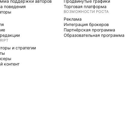
мма поддержки авторов
Продвинутые графики
а поведения
Торговая платформа
аторы
ВОЗМОЖНОСТИ РОСТА
Реклама
ля
Интеграция брокеров
ние
Партнёрская программа
редакции
Образовательная программа
RIPT
торы и стратегии
рты
нсеры
й контент