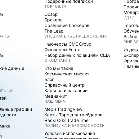
Подарочные подписки
Програ
ТОРГОВЛЯ
Правил
Модер
ты
Обзор
ИДЕИ
Брокеры
Сравнение брокеров
Торгов
The Leap
Обуче
АРТЫ
СПЕЦИАЛЬНЫЕ ПРЕДЛОЖЕНИЯ
Выбор 
PINE SC
Фьючерсы CME Group
Фьючерсы Eurex
Индика
ты
Набор данных по акциям США
Экспе
О КОМПАНИИ
Фрила
Платны
кие данные
Кто мы такие
Космическая миссия
Блог
Справочный центр
ДУКТЫ
Карьера и вакансии
Медиа-кит
тей
НАШ МЕРЧ
льные графики
Мерч TradingView
одности
Карты Таро для трейдеров
Часы C63 TradeTime
мика
ПОЛИТИКА И БЕЗОПАСНОСТЬ
Условия использования
Я
Отказ от ответственности