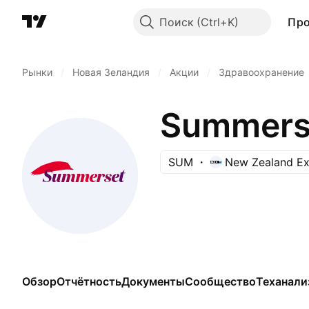
Поиск
Пр
Рынки
/
Новая Зеландия
/
Акции
/
Здравоохранение
Summerse
SUM
New Zealand E
Обзор
Отчётность
Документы
Сообщество
Теханали