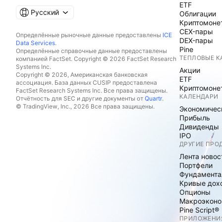
ETF
Русский
Облигации
Криптомоне
CEX-пары
Определённые рыночные данные предоставлены
ICE
DEX-пары
Data Services
.
Pine
Определённые справочные данные предоставлены
ТЕПЛОВЫЕ К
компанией FactSet. Copyright © 2026 FactSet Research
Systems Inc.
Акции
Copyright © 2026, Американская банковская
ETF
ассоциация. База данных CUSIP предоставлена
Криптомоне
FactSet Research Systems Inc. Все права защищены.
КАЛЕНДАРИ
Отчётность для SEC и другие документы от
Quartr
.
© TradingView, Inc., 2026 Все права защищены.
Экономичес
Прибыль
Дивиденды
IPO
ДРУГИЕ ПРО
Лента новос
Портфели
Фундамента
Кривые дох
Опционы
Макроэконо
Pine Script®
ПРИЛОЖЕНИ