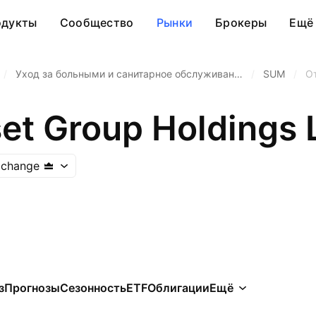
одукты
Сообщество
Рынки
Брокеры
Ещё
/
Уход за больными и санитарное обслуживан…
/
SUM
/
О
t Group Holdings 
xchange
з
Прогнозы
Сезонность
ETF
Облигации
Ещё