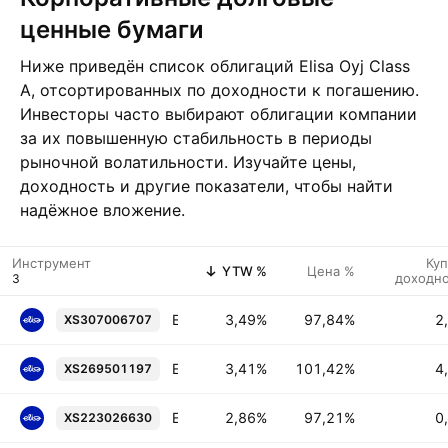
ценные бумаги
Ниже приведён список облигаций Elisa Oyj Class
A, отсортированных по доходности к погашению.
Инвесторы часто выбирают облигации компании
за их повышенную стабильность в периоды
рыночной волатильности. Изучайте цены,
доходность и другие показатели, чтобы найти
надёжное вложение.
Инструмент
Ку
YTW %
Цена %
доходн
Elisa Oyj 2.875% 14-MAY-2030
3,49%
97,84%
2
XS307006707
Elisa Oyj 4.0% 27-JAN-2029
3,41%
101,42%
4
XS269501197
Elisa Oyj 0.25% 15-SEP-2027
2,86%
97,21%
0
XS223026630