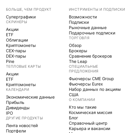
БОЛЬШЕ, ЧЕМ ПРОДУКТ
ИНСТРУМЕНТЫ И ПОДПИСКИ
Суперграфики
Возможности
СКРИНЕРЫ
Подписки
Рыночные данные
Акции
Подарочные подписки
ETF
ТОРГОВЛЯ
Облигации
Криптомонеты
Обзор
CEX-пары
Брокеры
DEX-пары
Сравнение брокеров
Pine
The Leap
ТЕПЛОВЫЕ КАРТЫ
СПЕЦИАЛЬНЫЕ
ПРЕДЛОЖЕНИЯ
Акции
Фьючерсы CME Group
ETF
Фьючерсы Eurex
Криптомонеты
Набор данных по акциям
КАЛЕНДАРИ
США
Экономические данные
О КОМПАНИИ
Прибыль
Кто мы такие
Дивиденды
Космическая миссия
IPO
Блог
ДРУГИЕ ПРОДУКТЫ
Справочный центр
Лента новостей
Карьера и вакансии
Портфели