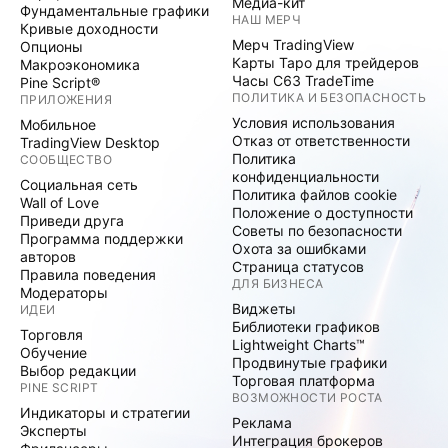
Медиа-кит
Фундаментальные графики
НАШ МЕРЧ
Кривые доходности
Мерч TradingView
Опционы
Карты Таро для трейдеров
Макроэкономика
Часы C63 TradeTime
Pine Script®
ПОЛИТИКА И БЕЗОПАСНОСТЬ
ПРИЛОЖЕНИЯ
Условия использования
Мобильное
Отказ от ответственности
TradingView Desktop
Политика
СООБЩЕСТВО
конфиденциальности
Социальная сеть
Политика файлов cookie
Wall of Love
Положение о доступности
Приведи друга
Советы по безопасности
Программа поддержки
Охота за ошибками
авторов
Страница статусов
Правила поведения
ДЛЯ БИЗНЕСА
Модераторы
Виджеты
ИДЕИ
Библиотеки графиков
Торговля
Lightweight Charts™
Обучение
Продвинутые графики
Выбор редакции
Торговая платформа
PINE SCRIPT
ВОЗМОЖНОСТИ РОСТА
Индикаторы и стратегии
Реклама
Эксперты
Интеграция брокеров