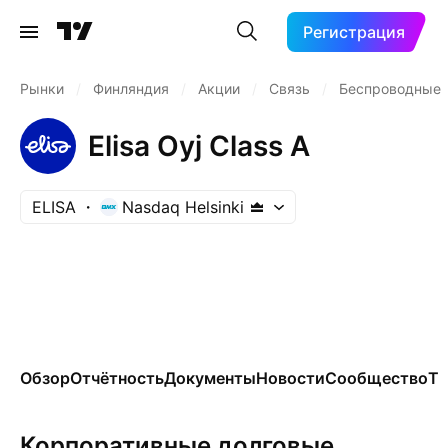
Регистрация
Рынки
/
Финляндия
/
Акции
/
Связь
/
Беспроводные 
Elisa Oyj Class A
ELISA
Nasdaq Helsinki
Обзор
Отчётность
Документы
Новости
Сообщество
Те
Корпоративные долговые