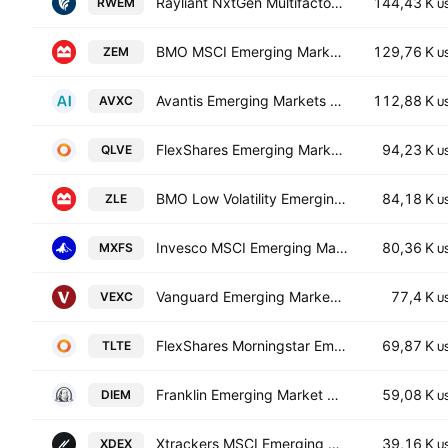
Rayliant NxtGen Multifactor Emerging Markets Equity ETF
144,43 K
RWEM
U
BMO MSCI Emerging Markets Index ETF
129,76 K
ZEM
U
Avantis Emerging Markets ex-China Equity ETF
112,88 K
AVXC
U
FlexShares Emerging Markets Quality Low Volatility Index Fund
94,23 K
QLVE
U
BMO Low Volatility Emerging Markets Equity ETF CAD Units Trust Units
84,18 K
ZLE
U
Invesco MSCI Emerging Markets UCITS ETF
80,36 K
MXFS
U
Vanguard Emerging Markets Ex-China ETF
77,4 K
VEXC
U
FlexShares Morningstar Emerging Markets Factor Tilt Index Fund
69,87 K
TLTE
U
Franklin Emerging Market Core Dividend Tilt Index ETF
59,08 K
DIEM
U
Xtrackers MSCI Emerging Markets Ex China UCITS ETF
39,16 K
XDEX
U