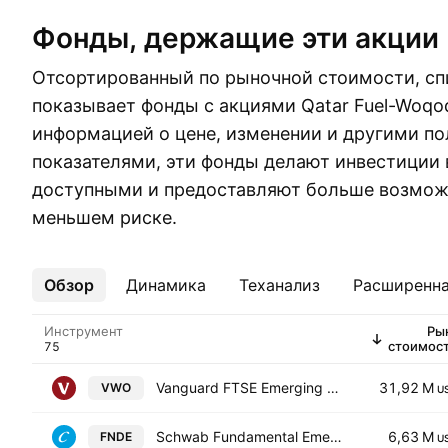
Фонды, держащие эти акции
Отсортированный по рыночной стоимости, сп
показывает фонды с акциями Qatar Fuel-Woqo
информацией о цене, изменении и другими п
показателями, эти фонды делают инвестиции 
доступными и предоставляют больше возмож
меньшем риске.
Обзор
Ещё
Динамика
Теханализ
Расширенна
Инструмент
Ры
стоимос
Vanguard FTSE Emerging Markets ETF
31,92 M
VWO
U
Schwab Fundamental Emerging Markets Equity ETF
6,63 M
FNDE
U