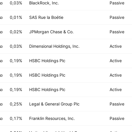
0,03%
BlackRock, Inc.
Passive
SD
0,01%
SAS Rue la Boétie
Passive
SD
0,02%
JPMorgan Chase & Co.
Passive
SD
0,03%
Dimensional Holdings, Inc.
Active
SD
0,19%
HSBC Holdings Plc
Active
SD
0,19%
HSBC Holdings Plc
Active
SD
0,19%
HSBC Holdings Plc
Active
SD
0,25%
Legal & General Group Plc
Passive
SD
0,17%
Franklin Resources, Inc.
Passive
SD