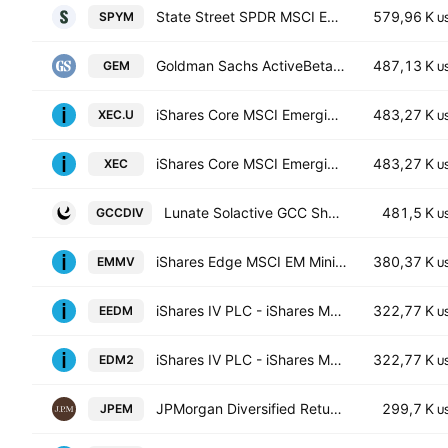
State Street SPDR MSCI Emerging Markets UCITS ETF Accum.Shs USD
579,96 K
SPYM
U
Goldman Sachs ActiveBeta Emerging Markets Equity ETF
487,13 K
GEM
U
iShares Core MSCI Emerging Markets IMI Index ETF Trust Units
483,27 K
XEC.U
U
iShares Core MSCI Emerging Markets IMI Index ETF
483,27 K
XEC
U
Lunate Solactive GCC Shariah Dividend ETF
481,5 K
GCCDIV
U
iShares Edge MSCI EM Minimum Volatility UCITS ETF
380,37 K
EMMV
U
iShares IV PLC - iShares MSCI EM CTB Enhanced ESG UCITS ETF Unhedged USD
322,77 K
EEDM
U
iShares IV PLC - iShares MSCI EM CTB Enhanced ESG UCITS ETF Accum Shs Unhedged USD
322,77 K
EDM2
U
JPMorgan Diversified Return Emerging Markets Equity ETF
299,7 K
JPEM
U