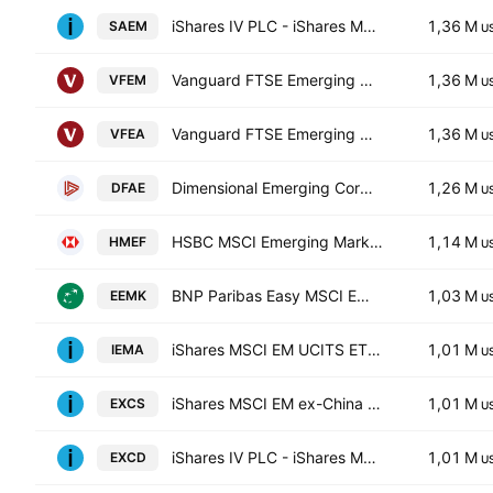
iShares IV PLC - iShares MSCI EM IMI Screened UCITS ETF AccumUnhedged USD
1,36 M
SAEM
U
Vanguard FTSE Emerging Markets UCITS ETF
1,36 M
VFEM
U
Vanguard FTSE Emerging Markets UCITS ETF AccumUSD
1,36 M
VFEA
U
Dimensional Emerging Core Equity Market ETF
1,26 M
DFAE
U
HSBC MSCI Emerging Markets UCITS ETF
1,14 M
HMEF
U
BNP Paribas Easy MSCI Emerging Min TE
1,03 M
EEMK
U
iShares MSCI EM UCITS ETF USD (Acc)
1,01 M
IEMA
U
iShares MSCI EM ex-China UCITS ETF
1,01 M
EXCS
U
iShares IV PLC - iShares MSCI EM ex-China UCITS ETF USD
1,01 M
EXCD
U