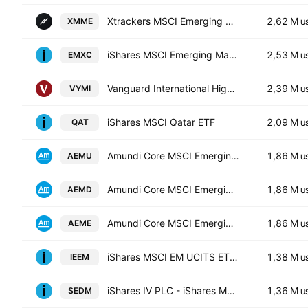
Xtrackers MSCI Emerging Markets UCITS ETF
2,62 M
XMME
U
iShares MSCI Emerging Markets ex China ETF
2,53 M
EMXC
U
Vanguard International High Dividend Yield ETF
2,39 M
VYMI
U
iShares MSCI Qatar ETF
2,09 M
QAT
U
Amundi Core MSCI Emerging Markets -UCITS ETF DR- Distribution
1,86 M
AEMU
U
Amundi Core MSCI Emerging Markets -UCITS ETF DR- Distribution
1,86 M
AEMD
U
Amundi Core MSCI Emerging Markets -UCITS ETF DR- Capitalisation
1,86 M
AEME
U
iShares MSCI EM UCITS ETF USD (Dist)
1,38 M
IEEM
U
iShares IV PLC - iShares MSCI EM IMI Screened UCITS ETF Unhedged USD
1,36 M
SEDM
U