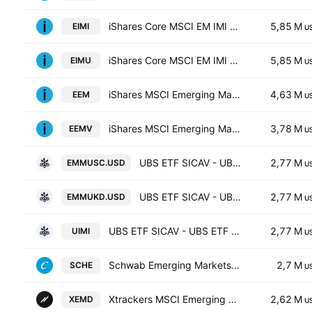
iShares Core MSCI EM IMI UCITS ETF
5,85 M
EIMI
U
iShares Core MSCI EM IMI UCITS ETF
5,85 M
EIMU
U
iShares MSCI Emerging Markets ETF
4,63 M
EEM
U
iShares MSCI Emerging Markets Min Vol Factor ETF
3,78 M
EEMV
U
UBS ETF SICAV - UBS ETF - MSCI Emerging Markets UCITS ETF A Capitalisation
2,77 M
EMMUSC.USD
U
UBS ETF SICAV - UBS ETF - MSCI Emerging Markets UCITS ETF -(USD) A-UKdis- Distribution
2,77 M
EMMUKD.USD
U
UBS ETF SICAV - UBS ETF - MSCI Emerging Markets UCITS ETF A Distribution
2,77 M
UIMI
U
Schwab Emerging Markets Equity ETF
2,7 M
SCHE
U
Xtrackers MSCI Emerging Markets UCITS ETF USD
2,62 M
XEMD
U