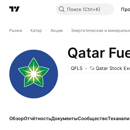
Поиск
Пр
Рынки
/
Катар
/
Акции
/
Энергетические и минераль
Qatar Fu
QFLS
Qatar Stock E
Обзор
Отчётность
Документы
Сообщество
Теханали