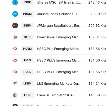
iShares MSCI EM Islamic UCITS ETF
242,43 K
ISDE
U
Amundi Index Solutions -Amundi Prime Emerging Mrkts UCITS ETF
231,9 K
PRAM
U
JPMorgan BetaBuilders Emerging Markets Equity ETF
201,63 K
BBEM
U
Dimensional Emerging Markets Sustainability Core 1 ETF
189,31 K
DFSE
U
HSBC Plus Emerging Mrkts Equity Income Quant Active UCITS ETF
181,66 K
HQEM
U
HSBC PLUS Emerging Markets Equity Incm Quant Active UCITS ETF
181,66 K
HQEI
U
HSBC PLUS Emerging Markets Equity Income Quant Active UCITS ETF - USD
181,66 K
HQED
U
L&G Emerging Markets Quality Dividends Equal Weight UCITS ETF
164,21 K
LDEM
U
Franklin Templeton ICAV - Franklin EM Multi-Factor Equity UCITS ETF Accum Shs USD
146,58 K
FLXE
U