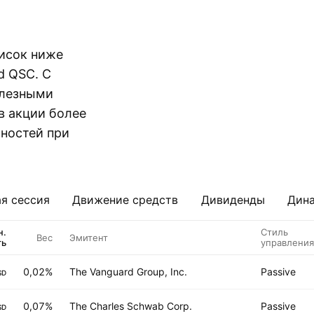
исок ниже
d QSC. С
олезными
в акции более
ностей при
я сессия
Движение средств
Дивиденды
Дина
н.
Стиль
Вес
Эмитент
ть
управления
0,02%
The Vanguard Group, Inc.
Passive
SD
0,07%
The Charles Schwab Corp.
Passive
SD