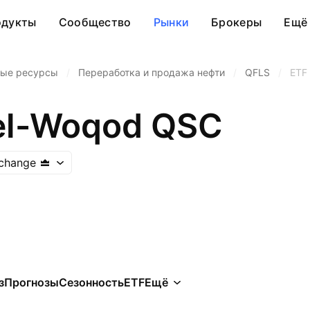
одукты
Сообщество
Рынки
Брокеры
Ещё
ные ресурсы
/
Переработка и продажа нефти
/
QFLS
/
ETF
el-Woqod QSC
xchange
з
Прогнозы
Сезонность
ETF
Ещё