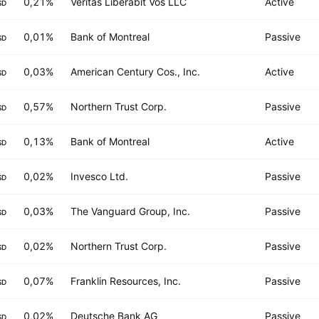
0,21%
Veritas Liberabit Vos LLC
Active
SD
0,01%
Bank of Montreal
Passive
SD
0,03%
American Century Cos., Inc.
Active
SD
0,57%
Northern Trust Corp.
Passive
SD
0,13%
Bank of Montreal
Active
SD
0,02%
Invesco Ltd.
Passive
SD
0,03%
The Vanguard Group, Inc.
Passive
SD
0,02%
Northern Trust Corp.
Passive
SD
0,07%
Franklin Resources, Inc.
Passive
SD
0,02%
Deutsche Bank AG
Passive
SD