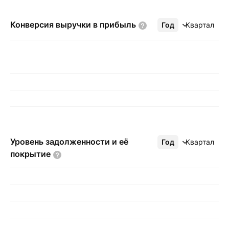
Конверсия выручки в
прибыль
Год
Ещё
Квартал
Уровень задолженности и её
Год
Ещё
Квартал
покрытие