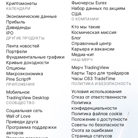
Фьючерсы Eurex
Криптомонеты
Набор данных по акциям
КАЛЕНДАРИ
США
Экономические данные
О КОМПАНИИ
Прибыль
Кто мы такие
Дивиденды
Космическая миссия
IPO
Блог
ДРУГИЕ ПРОДУКТЫ
Справочный центр
Лента новостей
Карьера и вакансии
Портфели
Медиа-кит
Фундаментальные графики
НАШ МЕРЧ
Кривые доходности
Мерч TradingView
Опционы
Карты Таро для трейдеров
Макроэкономика
Часы C63 TradeTime
Pine Script®
ПОЛИТИКА И БЕЗОПАСНОСТЬ
ПРИЛОЖЕНИЯ
Условия использования
Мобильное
Отказ от ответственности
TradingView Desktop
Политика
СООБЩЕСТВО
конфиденциальности
Социальная сеть
Политика файлов cookie
Wall of Love
Положение о доступности
Приведи друга
Советы по безопасности
Программа поддержки
Охота за ошибками
авторов
Страница статусов