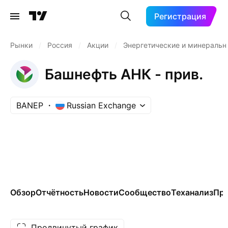
Регистрация
Рынки
/
Россия
/
Акции
/
Энергетические и минераль
Башнефть АНК - прив.
BANEP
Russian Exchange
Обзор
Отчётность
Новости
Сообщество
Теханализ
Пр
Продвинутый график