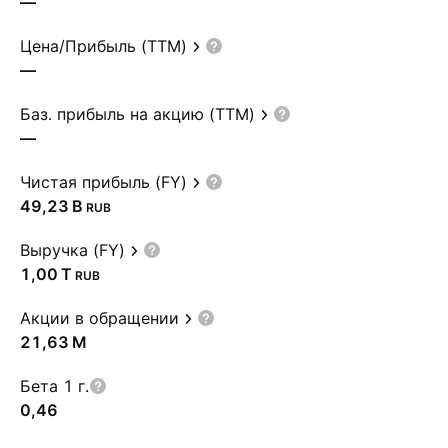
—
Цена/Прибыль (TTM)
—
Баз. прибыль на акцию (TTM)
—
Чистая прибыль (FY)
‪49,23 B‬
RUB
Выручка (FY)
‪1,00 T‬
RUB
Акции в обращении
‪21,63 M‬
Бета 1 г.
0,46