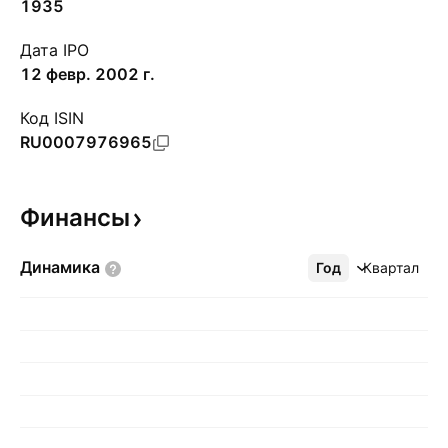
1935
Дата IPO
12 февр. 2002 г.
Код ISIN
RU0007976965
Финансы
Динамика
Год
Ещё
Квартал