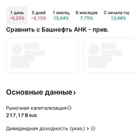
1 день
5 дней
1 месяц
6 месяцев
С начала года
−0,25%
−0,15%
15,64%
7,75%
13,98%
Сравнить с Башнефть АНК - прив.
Основные
данные
Рыночная капитализация
‪217,17 B‬
RUB
Дивидендная доходность (указ.)