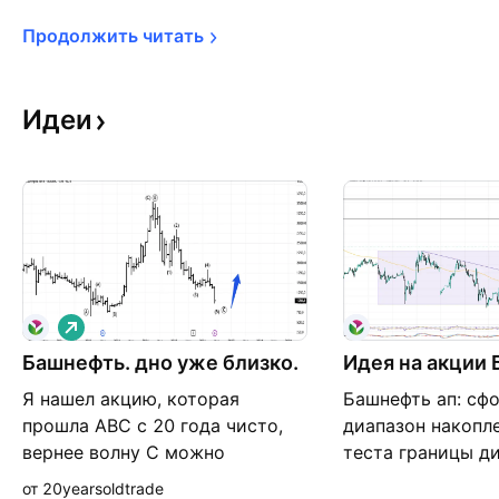
Продолжить 
читать
Идеи
Д
л
Башнефть. дно уже близко.
и
Идея на акции 
н
Я нашел акцию, которая
Башнефть ап: сф
н
а
прошла АВС с 20 года чисто,
диапазон накопле
я
вернее волну С можно
теста границы д
разметить чистокровным
от тестов МА200.
от 20yearsoldtrade