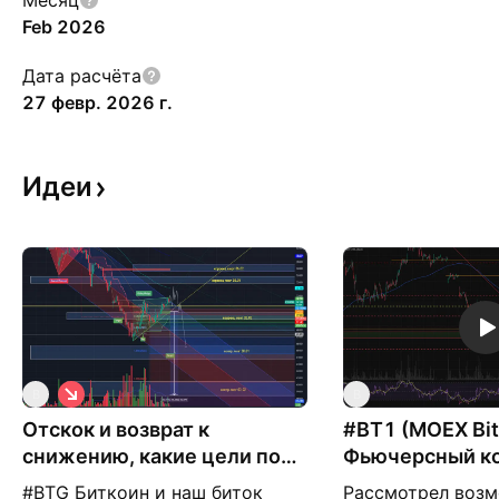
Месяц
Feb 2026
Дата расчёта
27 февр. 2026 г.
Идеи
К
B
B
о
Отскок и возврат к
р
#BT1 (MOEX Bit
о
снижению, какие цели по
Фьючерсный ко
т
битку?
Таймфрейм - 3
к
#BTG Биткоин и наш биток
Рассмотрел воз