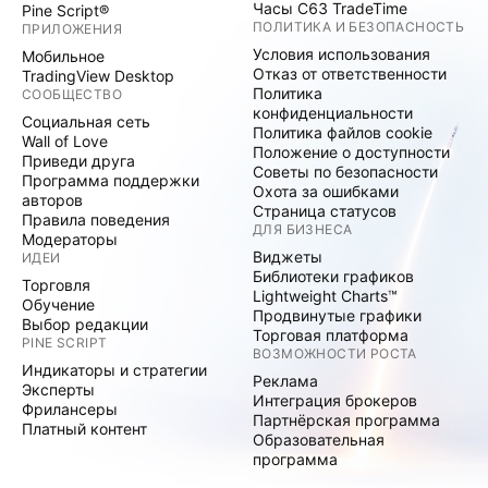
Часы C63 TradeTime
Pine Script®
ПОЛИТИКА И БЕЗОПАСНОСТЬ
ПРИЛОЖЕНИЯ
Условия использования
Мобильное
Отказ от ответственности
TradingView Desktop
Политика
СООБЩЕСТВО
конфиденциальности
Социальная сеть
Политика файлов cookie
Wall of Love
Положение о доступности
Приведи друга
Советы по безопасности
Программа поддержки
Охота за ошибками
авторов
Страница статусов
Правила поведения
ДЛЯ БИЗНЕСА
Модераторы
Виджеты
ИДЕИ
Библиотеки графиков
Торговля
Lightweight Charts™
Обучение
Продвинутые графики
Выбор редакции
Торговая платформа
PINE SCRIPT
ВОЗМОЖНОСТИ РОСТА
Индикаторы и стратегии
Реклама
Эксперты
Интеграция брокеров
Фрилансеры
Партнёрская программа
Платный контент
Образовательная
программа