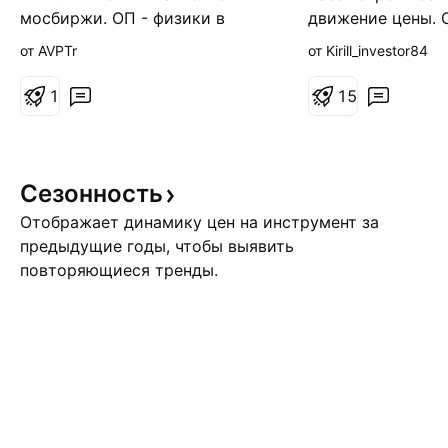
а
мосбиржи. ОП - физики в
движение цены. 
я
пятницу брали в обе стороны,
огромное за реа
от AVPTr
от Kirill_investor84
но больше лонгов. Лонги
комментарии. Для
юриков минимальны. Исходя
для автора - это
1
1
5
из ОП надо дернуть вверх за
Кирилл
СЛ по шортам и вернуться в
коррекцию. Общая картина:
Идет коррекционный отскок
Сезонность
после импульсного снижения.
Отображает динамику цен на инструмент за
На М30, на мой взгляд
предыдущие годы, чтобы выявить
медвежий вымп
повторяющиеся тренды.