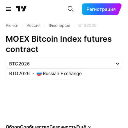
Регистрация
Рынки
/
Россия
/
Фьючерсы
/
BTG2026
MOEX Bitcoin Index futures
contract
BTG2026
BTG2026
Russian Exchange
Обзор
Сообщество
Сезонность
Ещё