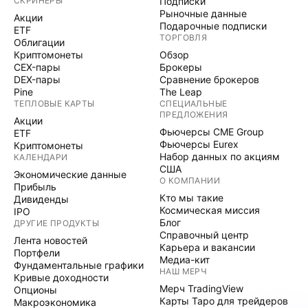
СКРИНЕРЫ
Подписки
Рыночные данные
Акции
Подарочные подписки
ETF
ТОРГОВЛЯ
Облигации
Криптомонеты
Обзор
CEX-пары
Брокеры
DEX-пары
Сравнение брокеров
Pine
The Leap
ТЕПЛОВЫЕ КАРТЫ
СПЕЦИАЛЬНЫЕ
ПРЕДЛОЖЕНИЯ
Акции
Фьючерсы CME Group
ETF
Фьючерсы Eurex
Криптомонеты
Набор данных по акциям
КАЛЕНДАРИ
США
Экономические данные
О КОМПАНИИ
Прибыль
Кто мы такие
Дивиденды
Космическая миссия
IPO
Блог
ДРУГИЕ ПРОДУКТЫ
Справочный центр
Лента новостей
Карьера и вакансии
Портфели
Медиа-кит
Фундаментальные графики
НАШ МЕРЧ
Кривые доходности
Мерч TradingView
Опционы
Карты Таро для трейдеров
Макроэкономика