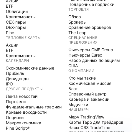
Акции
Подарочные подписки
ETF
ТОРГОВЛЯ
Облигации
Криптомонеты
Обзор
CEX-пары
Брокеры
DEX-пары
Сравнение брокеров
Pine
The Leap
ТЕПЛОВЫЕ КАРТЫ
СПЕЦИАЛЬНЫЕ
ПРЕДЛОЖЕНИЯ
Акции
Фьючерсы CME Group
ETF
Фьючерсы Eurex
Криптомонеты
Набор данных по акциям
КАЛЕНДАРИ
США
Экономические данные
О КОМПАНИИ
Прибыль
Кто мы такие
Дивиденды
Космическая миссия
IPO
Блог
ДРУГИЕ ПРОДУКТЫ
Справочный центр
Лента новостей
Карьера и вакансии
Портфели
Медиа-кит
Фундаментальные графики
НАШ МЕРЧ
Кривые доходности
Мерч TradingView
Опционы
Карты Таро для трейдеров
Макроэкономика
Часы C63 TradeTime
Pine Script®