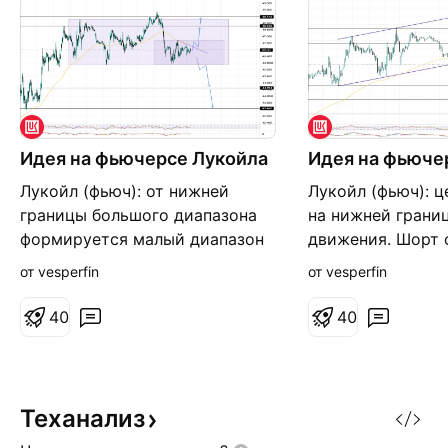
Идея на фьючерсе Лукойла
Идея на фьюче
Лукойл (фьюч): от нижней
Лукойл (фьюч): ц
границы большого диапазона
на нижней грани
формируется малый диапазон
движения. Шорт 
возможного накопления. Для
границы. Цели: 4
от vesperfin
от vesperfin
лонга смотрим закреп над
44367. Для лонг
линией крик и МА200/от
возврат внутрь к
4
0
4
0
тестов. Цели: 48228; 48774.
закреплением на
Для шорта смотрим пробой
Цели: 47871; 485
нижней границы диапазона,
граница канала.
вход от тестов. Цели: 44494;
Теханализ
43260.