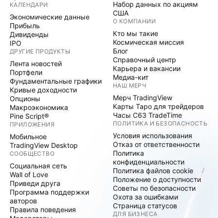
Набор данных по акциям
КАЛЕНДАРИ
США
Экономические данные
О КОМПАНИИ
Прибыль
Кто мы такие
Дивиденды
Космическая миссия
IPO
Блог
ДРУГИЕ ПРОДУКТЫ
Справочный центр
Лента новостей
Карьера и вакансии
Портфели
Медиа-кит
Фундаментальные графики
НАШ МЕРЧ
Кривые доходности
Мерч TradingView
Опционы
Карты Таро для трейдеров
Макроэкономика
Часы C63 TradeTime
Pine Script®
ПОЛИТИКА И БЕЗОПАСНОСТЬ
ПРИЛОЖЕНИЯ
Условия использования
Мобильное
Отказ от ответственности
TradingView Desktop
Политика
СООБЩЕСТВО
конфиденциальности
Социальная сеть
Политика файлов cookie
Wall of Love
Положение о доступности
Приведи друга
Советы по безопасности
Программа поддержки
Охота за ошибками
авторов
Страница статусов
Правила поведения
ДЛЯ БИЗНЕСА