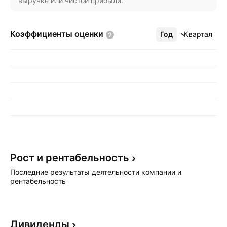
выручке или чистой прибыли.
Коэффициенты
оценки
Год
Ещё
Квартал
Рост и
рентабельность
Последние результаты деятельности компании и
рентабельность
Дивиденды