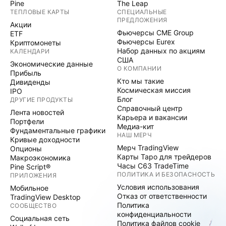
Pine
The Leap
ТЕПЛОВЫЕ КАРТЫ
СПЕЦИАЛЬНЫЕ
ПРЕДЛОЖЕНИЯ
Акции
Фьючерсы CME Group
ETF
Фьючерсы Eurex
Криптомонеты
Набор данных по акциям
КАЛЕНДАРИ
США
Экономические данные
О КОМПАНИИ
Прибыль
Кто мы такие
Дивиденды
Космическая миссия
IPO
Блог
ДРУГИЕ ПРОДУКТЫ
Справочный центр
Лента новостей
Карьера и вакансии
Портфели
Медиа-кит
Фундаментальные графики
НАШ МЕРЧ
Кривые доходности
Мерч TradingView
Опционы
Карты Таро для трейдеров
Макроэкономика
Часы C63 TradeTime
Pine Script®
ПОЛИТИКА И БЕЗОПАСНОСТЬ
ПРИЛОЖЕНИЯ
Условия использования
Мобильное
Отказ от ответственности
TradingView Desktop
Политика
СООБЩЕСТВО
конфиденциальности
Социальная сеть
Политика файлов cookie