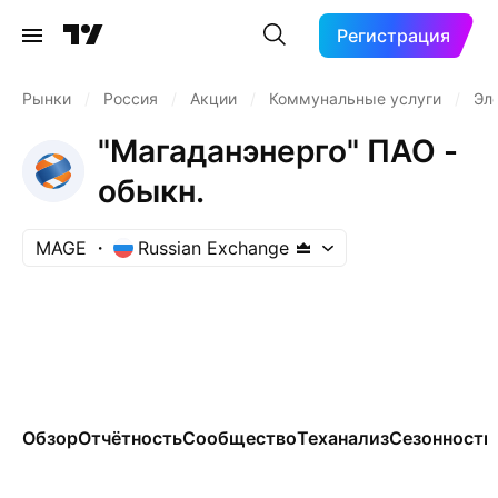
Регистрация
Рынки
/
Россия
/
Акции
/
Коммунальные услуги
/
Эл
"Магаданэнерго" ПАО -
обыкн.
MAGE
Russian Exchange
Обзор
Отчётность
Сообщество
Теханализ
Сезонность