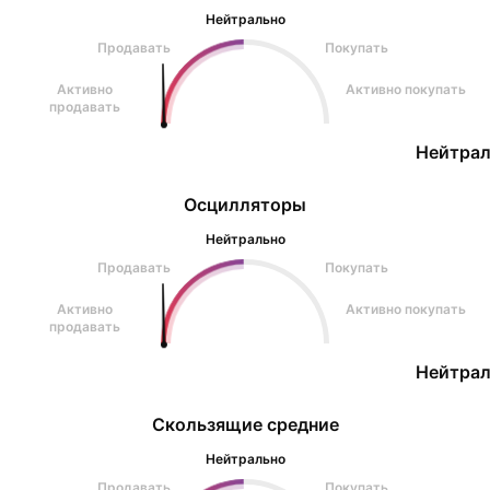
Нейтрально
Продавать
Покупать
Активно
Активно покупать
продавать
Нейтрал
Осцилляторы
Нейтрально
Продавать
Покупать
Активно
Активно покупать
продавать
Нейтрал
Скользящие средние
Нейтрально
Продавать
Покупать