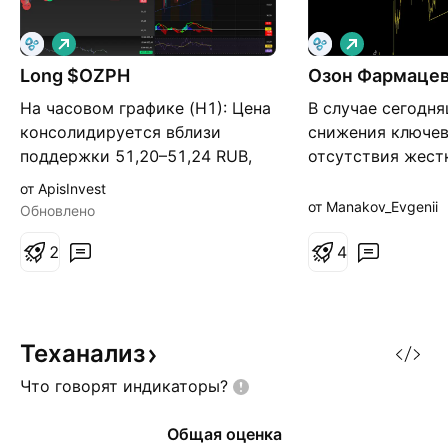
Д
Д
л
л
Long $OZPH
и
Озон Фармацев
и
н
н
На часовом графике (H1): Цена
В случае сегодн
н
н
а
а
консолидируется вблизи
снижения ключев
я
я
поддержки 51,20–51,24 RUB,
отсутствия жест
сформировав свечу с длинной
от ЦБ, вероятно 
от ApisInvest
нижней тенью, что указывает
скорого восходя
от Manakov_Evgenii
Обновлено
на интерес покупателей на
движения по Озо
текущих уровнях. Объёмы
2
Фармацевтика.
4
остаются умеренными (58,8K),
Фундаментально 
что характерно для фазы
имеет положите
накопления перед возможным
динамику развити
движением вверх. На дневном
месяцев 2025 🔺
Теханализ
гра
🔺Evitda +34% 🔺
Что говорят
индикаторы?
прибыль +50% Те
Общая оценка