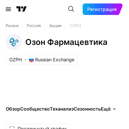
Регистрация
Рынки
/
Россия
/
Акции
/
OZPH
Озон Фармацевтика
OZPH
Russian Exchange
Обзор
Сообщество
Теханализ
Сезонность
Ещё
Продвинутый график