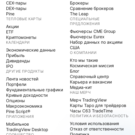
CEX-пары
Брокеры
DEX-пары
Сравнение брокеров
Pine
The Leap
ТЕПЛОВЫЕ КАРТЫ
СПЕЦИАЛЬНЫЕ
ПРЕДЛОЖЕНИЯ
Акции
Фьючерсы CME Group
ETF
Фьючерсы Eurex
Криптомонеты
Набор данных по акциям
КАЛЕНДАРИ
США
Экономические данные
О КОМПАНИИ
Прибыль
Кто мы такие
Дивиденды
Космическая миссия
IPO
Блог
ДРУГИЕ ПРОДУКТЫ
Справочный центр
Лента новостей
Карьера и вакансии
Портфели
Медиа-кит
Фундаментальные графики
НАШ МЕРЧ
Кривые доходности
Мерч TradingView
Опционы
Карты Таро для трейдеров
Макроэкономика
Часы C63 TradeTime
Pine Script®
ПОЛИТИКА И БЕЗОПАСНОСТЬ
ПРИЛОЖЕНИЯ
Условия использования
Мобильное
Отказ от ответственности
TradingView Desktop
Политика
СООБЩЕСТВО