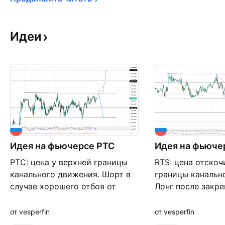
Идеи
Идея на фьючерсе РТС
Идея на фьюче
РТС: цена у верхней границы
RTS: цена отскоч
канального движения. Шорт в
границы канальн
случае хорошего отбоя от
Лонг после закре
границы. Цели: 88720; нижняя
локальной тренд
граница канала. Для лонга
канала, от тестов
от vesperfin
от vesperfin
смотрим пробой/тест верхней
верхняя граница 