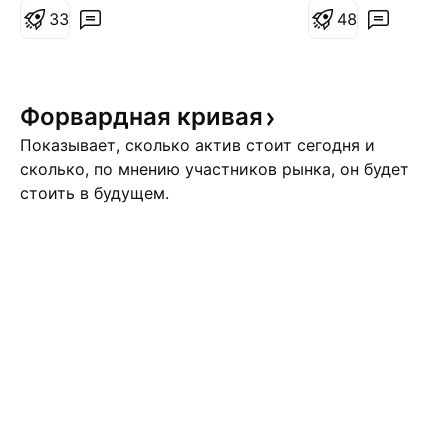
границы канала. Цели: 92250;
3
3
шорта смотрим п
4
8
93690.
нижней границы к
85760; 84600.
Форвардная
кривая
Показывает, сколько актив стоит сегодня и
сколько, по мнению участников рынка, он будет
стоить в будущем.