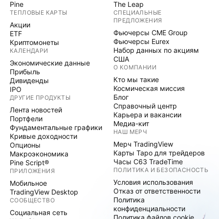
Pine
The Leap
ТЕПЛОВЫЕ КАРТЫ
СПЕЦИАЛЬНЫЕ
ПРЕДЛОЖЕНИЯ
Акции
Фьючерсы CME Group
ETF
Фьючерсы Eurex
Криптомонеты
Набор данных по акциям
КАЛЕНДАРИ
США
Экономические данные
О КОМПАНИИ
Прибыль
Кто мы такие
Дивиденды
Космическая миссия
IPO
Блог
ДРУГИЕ ПРОДУКТЫ
Справочный центр
Лента новостей
Карьера и вакансии
Портфели
Медиа-кит
Фундаментальные графики
НАШ МЕРЧ
Кривые доходности
Мерч TradingView
Опционы
Карты Таро для трейдеров
Макроэкономика
Часы C63 TradeTime
Pine Script®
ПОЛИТИКА И БЕЗОПАСНОСТЬ
ПРИЛОЖЕНИЯ
Условия использования
Мобильное
Отказ от ответственности
TradingView Desktop
Политика
СООБЩЕСТВО
конфиденциальности
Социальная сеть
Политика файлов cookie