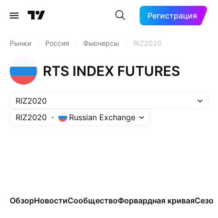
Регистрация
Рынки
/
Россия
/
Фьючерсы
/
RIZ2020
RTS INDEX FUTURES
RIZ2020
RIZ2020
Russian Exchange
Обзор
Новости
Сообщество
Форвардная кривая
Сезон