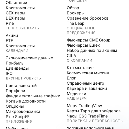
ТОРГОВЛЯ
Облигации
Криптомонеты
Обзор
CEX-пары
Брокеры
DEX-пары
Сравнение брокеров
Pine
The Leap
ТЕПЛОВЫЕ КАРТЫ
СПЕЦИАЛЬНЫЕ
ПРЕДЛОЖЕНИЯ
Акции
Фьючерсы CME Group
ETF
Фьючерсы Eurex
Криптомонеты
Набор данных по акциям
КАЛЕНДАРИ
США
Экономические данные
О КОМПАНИИ
Прибыль
Кто мы такие
Дивиденды
Космическая миссия
IPO
Блог
ДРУГИЕ ПРОДУКТЫ
Справочный центр
Лента новостей
Карьера и вакансии
Портфели
Медиа-кит
Фундаментальные графики
НАШ МЕРЧ
Кривые доходности
Мерч TradingView
Опционы
Карты Таро для трейдеров
Макроэкономика
Часы C63 TradeTime
Pine Script®
ПОЛИТИКА И БЕЗОПАСНОСТЬ
ПРИЛОЖЕНИЯ
Условия использования
Мобильное