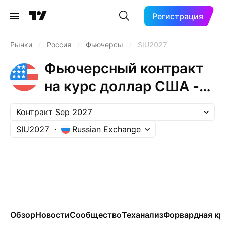
Регистрация
Рынки
/
Россия
/
Фьючерсы
/
SIU2027
Фьючерсный контракт
на курс доллар США -
рубль (Sep 2027)
Контракт Sep 2027
SIU2027
Russian Exchange
Обзор
Новости
Сообщество
Теханализ
Форвардная кр