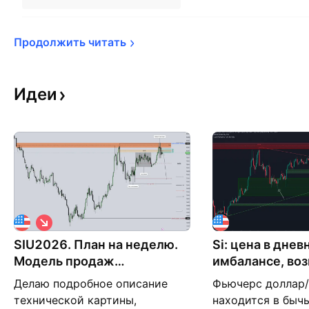
Продолжить 
читать
Идеи
К
о
SIU2026. План на неделю.
р
Si: цена в днев
о
Модель продаж
имбалансе, во
т
маркетмейкера MMSM.
повтор сценар
к
Делаю подробное описание
Фьючерс доллар/
а
технической картины,
находится в быч
я