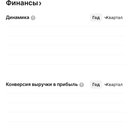
Финансы
Динамика
Год
Ещё
Квартал
Конверсия выручки в
прибыль
Год
Ещё
Квартал