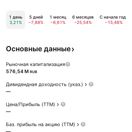
1 день
5 дней
1 месяц
6 месяцев
С начала года
3,21%
−7,88%
−6,61%
−25,54%
−15,48%
Основные
данные
Рыночная капитализация
‪576,54 M‬
RUB
Дивидендная доходность (указ.)
—
Цена/Прибыль (TTM)
—
Баз. прибыль на акцию (TTM)
—