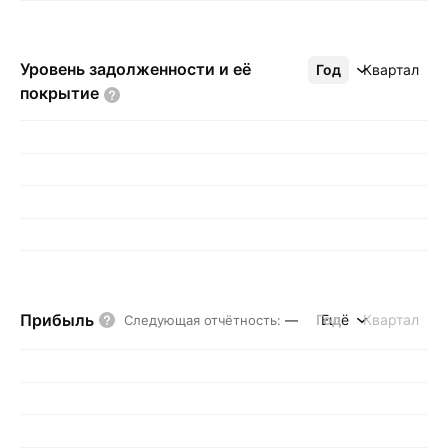
Уровень задолженности и её
Год
Ещё
Квартал
покрытие
Прибыль
Год
Ещё
Квартал
Следующая отчётность
:
—