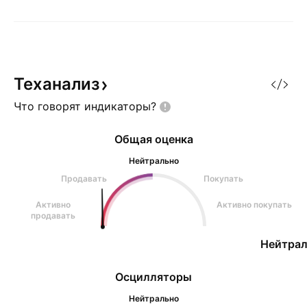
Теханализ
Что говорят
индикаторы?
Общая оценка
Нейтрально
Продавать
Покупать
Активно
Активно покупать
продавать
Нейтрал
Осцилляторы
Нейтрально