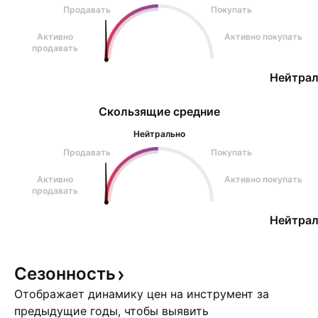
Продавать
Покупать
Активно
Активно покупать
продавать
Нейтрал
Скользящие средние
Нейтрально
Продавать
Покупать
Активно
Активно покупать
продавать
Нейтрал
Сезонность
Отображает динамику цен на инструмент за
предыдущие годы, чтобы выявить