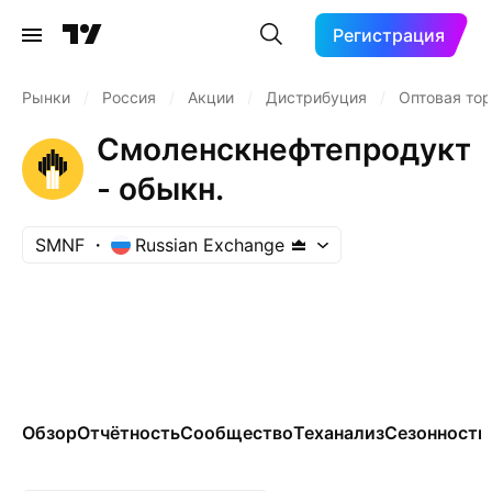
Регистрация
Рынки
/
Россия
/
Акции
/
Дистрибуция
/
Оптовая тор
Смоленскнефтепродукт
- обыкн.
SMNF
Russian Exchange
Обзор
Отчётность
Сообщество
Теханализ
Сезонность