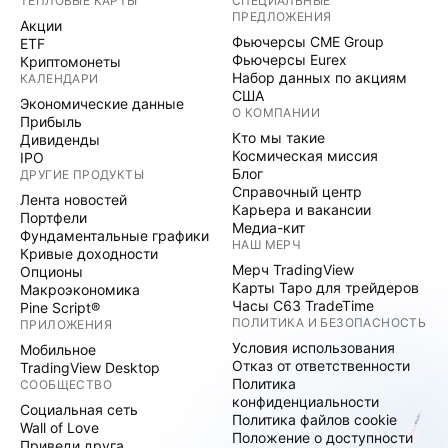
ТЕПЛОВЫЕ КАРТЫ
СПЕЦИАЛЬНЫЕ
ПРЕДЛОЖЕНИЯ
Акции
Фьючерсы CME Group
ETF
Фьючерсы Eurex
Криптомонеты
Набор данных по акциям
КАЛЕНДАРИ
США
Экономические данные
О КОМПАНИИ
Прибыль
Кто мы такие
Дивиденды
Космическая миссия
IPO
Блог
ДРУГИЕ ПРОДУКТЫ
Справочный центр
Лента новостей
Карьера и вакансии
Портфели
Медиа-кит
Фундаментальные графики
НАШ МЕРЧ
Кривые доходности
Мерч TradingView
Опционы
Карты Таро для трейдеров
Макроэкономика
Часы C63 TradeTime
Pine Script®
ПОЛИТИКА И БЕЗОПАСНОСТЬ
ПРИЛОЖЕНИЯ
Условия использования
Мобильное
Отказ от ответственности
TradingView Desktop
Политика
СООБЩЕСТВО
конфиденциальности
Социальная сеть
Политика файлов cookie
Wall of Love
Положение о доступности
Приведи друга