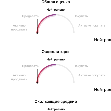
Общая оценка
Нейтрально
Продавать
Покупать
Активно
Активно покупать
продавать
Нейтрал
Осцилляторы
Нейтрально
Продавать
Покупать
Активно
Активно покупать
продавать
Нейтрал
Скользящие средние
Нейтрально