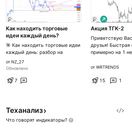
Д
л
Как находить торговые
Акция ТГК-2
и
н
идеи каждый день?
Приветствую Вас
н
а
🎯 Как находить торговые идеи
друзья! Быстрая 
я
каждый день: разбор на
примерно на 1 н
примере ТГК-2 Друзья, часто
идея не является
от NZ_27
слышу вопрос: «Что сегодня
инвестиционной
от WRTRENDS
Обновлено
торговать? Где искать
рекомендацией. 
сигналы?» Покажу на живом
7
есть вопросы по
1
5
1
примере — как я подхожу к
торговой систе
поиску и анализу активов.
пишите и не забы
Сегодня в фокусе — ТГК-2.
лайки. Спасибо з
Попал в поле зрения через
уважением Арте
Теханализ
скринер: резкий рост объёма
Что говорят
индикаторы?
при значимо