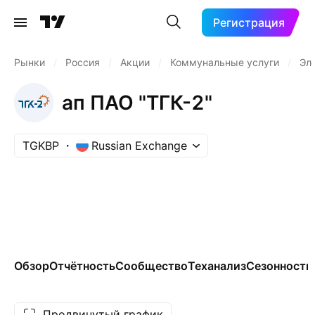
Регистрация
Рынки
/
Россия
/
Акции
/
Коммунальные услуги
/
Эл
ап ПАО "ТГК-2"
TGKBP
Russian Exchange
Обзор
Отчётность
Сообщество
Теханализ
Сезонность
Продвинутый график