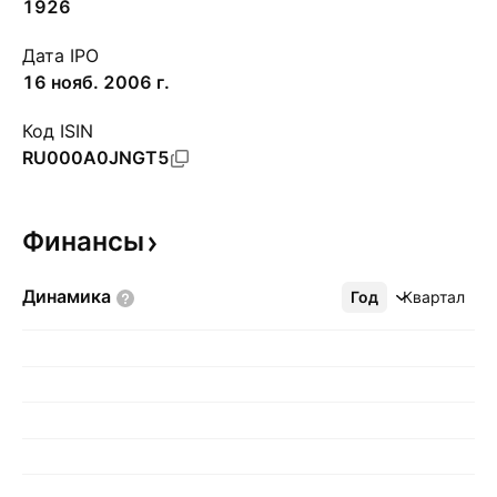
1926
Дата IPO
16 нояб. 2006 г.
Код ISIN
RU000A0JNGT5
Финансы
Динамика
Год
Ещё
Квартал