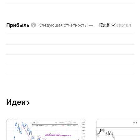
Прибыль
Год
Ещё
Квартал
Следующая отчётность
:
—
Идеи