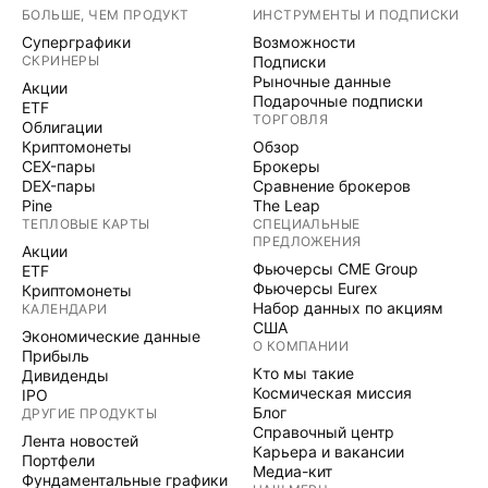
БОЛЬШЕ, ЧЕМ ПРОДУКТ
ИНСТРУМЕНТЫ И ПОДПИСКИ
Суперграфики
Возможности
СКРИНЕРЫ
Подписки
Рыночные данные
Акции
Подарочные подписки
ETF
ТОРГОВЛЯ
Облигации
Криптомонеты
Обзор
CEX-пары
Брокеры
DEX-пары
Сравнение брокеров
Pine
The Leap
ТЕПЛОВЫЕ КАРТЫ
СПЕЦИАЛЬНЫЕ
ПРЕДЛОЖЕНИЯ
Акции
Фьючерсы CME Group
ETF
Фьючерсы Eurex
Криптомонеты
Набор данных по акциям
КАЛЕНДАРИ
США
Экономические данные
О КОМПАНИИ
Прибыль
Кто мы такие
Дивиденды
Космическая миссия
IPO
Блог
ДРУГИЕ ПРОДУКТЫ
Справочный центр
Лента новостей
Карьера и вакансии
Портфели
Медиа-кит
Фундаментальные графики