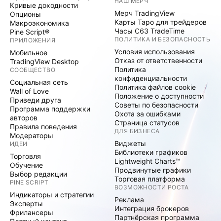
НАШ МЕРЧ
Кривые доходности
Мерч TradingView
Опционы
Карты Таро для трейдеров
Макроэкономика
Часы C63 TradeTime
Pine Script®
ПОЛИТИКА И БЕЗОПАСНОСТЬ
ПРИЛОЖЕНИЯ
Условия использования
Мобильное
Отказ от ответственности
TradingView Desktop
Политика
СООБЩЕСТВО
конфиденциальности
Социальная сеть
Политика файлов cookie
Wall of Love
Положение о доступности
Приведи друга
Советы по безопасности
Программа поддержки
Охота за ошибками
авторов
Страница статусов
Правила поведения
ДЛЯ БИЗНЕСА
Модераторы
Виджеты
ИДЕИ
Библиотеки графиков
Торговля
Lightweight Charts™
Обучение
Продвинутые графики
Выбор редакции
Торговая платформа
PINE SCRIPT
ВОЗМОЖНОСТИ РОСТА
Индикаторы и стратегии
Реклама
Эксперты
Интеграция брокеров
Фрилансеры
Партнёрская программа