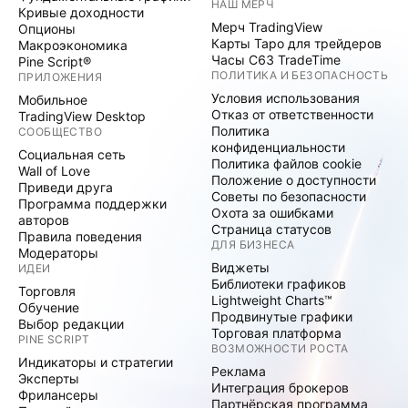
НАШ МЕРЧ
Кривые доходности
Мерч TradingView
Опционы
Карты Таро для трейдеров
Макроэкономика
Часы C63 TradeTime
Pine Script®
ПОЛИТИКА И БЕЗОПАСНОСТЬ
ПРИЛОЖЕНИЯ
Условия использования
Мобильное
Отказ от ответственности
TradingView Desktop
Политика
СООБЩЕСТВО
конфиденциальности
Социальная сеть
Политика файлов cookie
Wall of Love
Положение о доступности
Приведи друга
Советы по безопасности
Программа поддержки
Охота за ошибками
авторов
Страница статусов
Правила поведения
ДЛЯ БИЗНЕСА
Модераторы
Виджеты
ИДЕИ
Библиотеки графиков
Торговля
Lightweight Charts™
Обучение
Продвинутые графики
Выбор редакции
Торговая платформа
PINE SCRIPT
ВОЗМОЖНОСТИ РОСТА
Индикаторы и стратегии
Реклама
Эксперты
Интеграция брокеров
Фрилансеры
Партнёрская программа