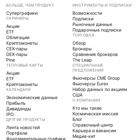
БОЛЬШЕ, ЧЕМ ПРОДУКТ
ИНСТРУМЕНТЫ И ПОДПИСКИ
Суперграфики
Возможности
СКРИНЕРЫ
Подписки
Рыночные данные
Акции
Подарочные подписки
ETF
ТОРГОВЛЯ
Облигации
Криптомонеты
Обзор
CEX-пары
Брокеры
DEX-пары
Сравнение брокеров
Pine
The Leap
ТЕПЛОВЫЕ КАРТЫ
СПЕЦИАЛЬНЫЕ
ПРЕДЛОЖЕНИЯ
Акции
Фьючерсы CME Group
ETF
Фьючерсы Eurex
Криптомонеты
Набор данных по акциям
КАЛЕНДАРИ
США
Экономические данные
О КОМПАНИИ
Прибыль
Кто мы такие
Дивиденды
Космическая миссия
IPO
Блог
ДРУГИЕ ПРОДУКТЫ
Справочный центр
Лента новостей
Карьера и вакансии
Портфели
Медиа-кит
Фундаментальные графики