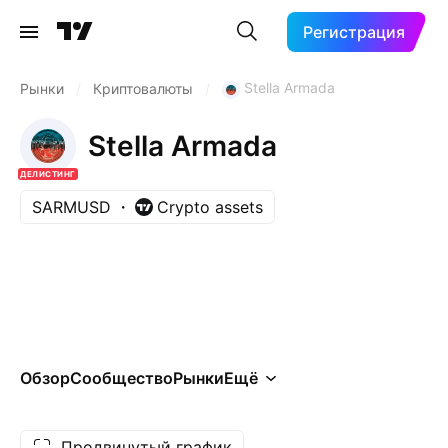
Регистрация
Stella Armada
Рынки
/
Криптовалюты
/
Stella Armada
ДЕЛИСТИНГ
SARMUSD
Crypto assets
Обзор
Сообщество
Рынки
Ещё
Продвинутый график