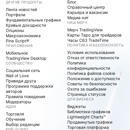
Блог
ДРУГИЕ ПРОДУКТЫ
Справочный центр
Лента новостей
Карьера и вакансии
Портфели
Медиа-кит
Фундаментальные графики
НАШ МЕРЧ
Кривые доходности
Мерч TradingView
Опционы
Карты Таро для трейдеров
Макроэкономика
Часы C63 TradeTime
Pine Script®
ПОЛИТИКА И БЕЗОПАСНОСТЬ
ПРИЛОЖЕНИЯ
Условия использования
Мобильное
Отказ от ответственности
TradingView Desktop
Политика
СООБЩЕСТВО
конфиденциальности
Социальная сеть
Политика файлов cookie
Wall of Love
Положение о доступности
Приведи друга
Советы по безопасности
Программа поддержки
Охота за ошибками
авторов
Страница статусов
Правила поведения
ДЛЯ БИЗНЕСА
Модераторы
Виджеты
ИДЕИ
Библиотеки графиков
Торговля
Lightweight Charts™
Обучение
Продвинутые графики
Выбор редакции
Торговая платформа
PINE SCRIPT