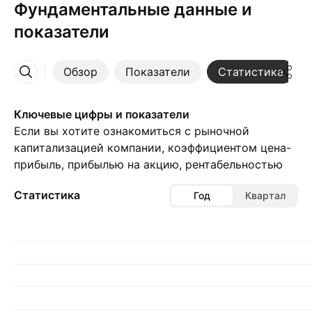
Фундаментальные данные и
показатели
Обзор
Показатели
Статистика
Ещё
Ключевые цифры и показатели
Если вы хотите ознакомиться с рыночной
капитализацией компании, коэффициентом цена-
прибыль, прибылью на акцию, рентабельностью
инвестированного капитала (ROI) и другими
Статистика
Год
Квартал
финансовыми показателями, эта страница — то,
что вам нужно.