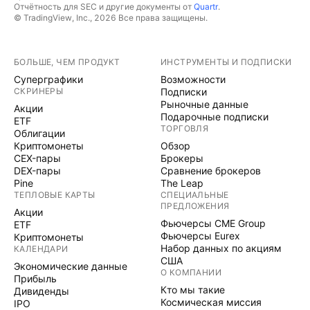
Отчётность для SEC и другие документы от
Quartr
.
© TradingView, Inc., 2026 Все права защищены.
БОЛЬШЕ, ЧЕМ ПРОДУКТ
ИНСТРУМЕНТЫ И ПОДПИСКИ
Суперграфики
Возможности
СКРИНЕРЫ
Подписки
Рыночные данные
Акции
Подарочные подписки
ETF
ТОРГОВЛЯ
Облигации
Криптомонеты
Обзор
CEX-пары
Брокеры
DEX-пары
Сравнение брокеров
Pine
The Leap
ТЕПЛОВЫЕ КАРТЫ
СПЕЦИАЛЬНЫЕ
ПРЕДЛОЖЕНИЯ
Акции
Фьючерсы CME Group
ETF
Фьючерсы Eurex
Криптомонеты
Набор данных по акциям
КАЛЕНДАРИ
США
Экономические данные
О КОМПАНИИ
Прибыль
Кто мы такие
Дивиденды
Космическая миссия
IPO