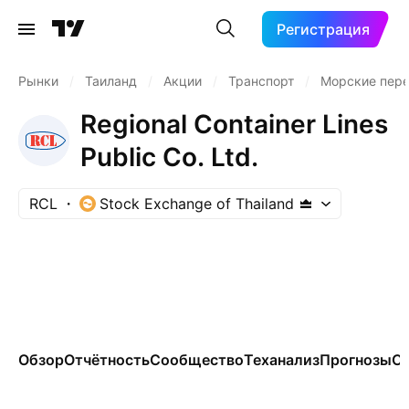
Регистрация
Рынки
/
Таиланд
/
Акции
/
Транспорт
/
Морские пере
Regional Container Lines
Public Co. Ltd.
RCL
Stock Exchange of Thailand
Обзор
Отчётность
Сообщество
Теханализ
Прогнозы
Се