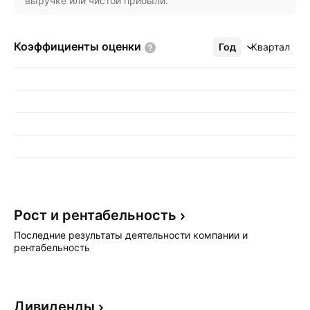
выручке или чистой прибыли.
Коэффициенты
оценки
Год
Ещё
Квартал
Рост и
рентабельность
Последние результаты деятельности компании и
рентабельность
Дивиденды