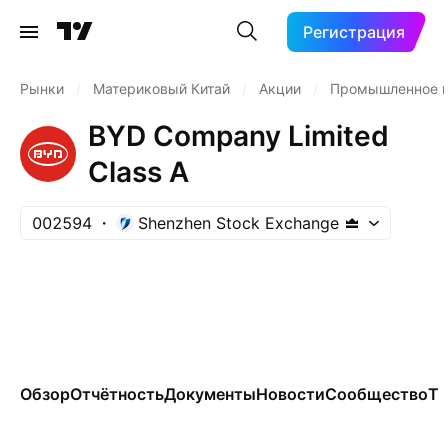
Регистрация
Рынки
/
Материковый Китай
/
Акции
/
Промышленное п
BYD Company Limited
Class A
002594
Shenzhen Stock Exchange
Обзор
Отчётность
Документы
Новости
Сообщество
Те