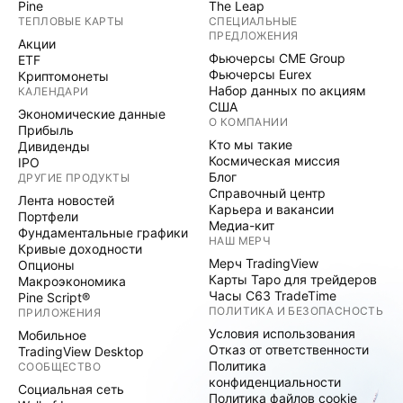
Pine
The Leap
ТЕПЛОВЫЕ КАРТЫ
СПЕЦИАЛЬНЫЕ
ПРЕДЛОЖЕНИЯ
Акции
Фьючерсы CME Group
ETF
Фьючерсы Eurex
Криптомонеты
Набор данных по акциям
КАЛЕНДАРИ
США
Экономические данные
О КОМПАНИИ
Прибыль
Кто мы такие
Дивиденды
Космическая миссия
IPO
Блог
ДРУГИЕ ПРОДУКТЫ
Справочный центр
Лента новостей
Карьера и вакансии
Портфели
Медиа-кит
Фундаментальные графики
НАШ МЕРЧ
Кривые доходности
Мерч TradingView
Опционы
Карты Таро для трейдеров
Макроэкономика
Часы C63 TradeTime
Pine Script®
ПОЛИТИКА И БЕЗОПАСНОСТЬ
ПРИЛОЖЕНИЯ
Условия использования
Мобильное
Отказ от ответственности
TradingView Desktop
Политика
СООБЩЕСТВО
конфиденциальности
Социальная сеть
Политика файлов cookie