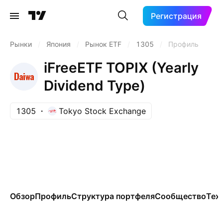
Регистрация
Рынки
/
Япония
/
Рынок ETF
/
1305
/
Профиль
iFreeETF TOPIX (Yearly
Dividend Type)
1305
Tokyo Stock Exchange
Обзор
Профиль
Структура портфеля
Сообщество
Тех