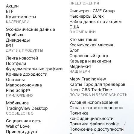
ПРЕДЛОЖЕНИЯ
Акции
Фьючерсы CME Group
ETF
Фьючерсы Eurex
Криптомонеты
Набор данных по акциям
КАЛЕНДАРИ
США
Экономические данные
О КОМПАНИИ
Прибыль
Кто мы такие
Дивиденды
Космическая миссия
IPO
Блог
ДРУГИЕ ПРОДУКТЫ
Справочный центр
Лента новостей
Карьера и вакансии
Портфели
Медиа-кит
Фундаментальные графики
НАШ МЕРЧ
Кривые доходности
Мерч TradingView
Опционы
Карты Таро для трейдеров
Макроэкономика
Часы C63 TradeTime
Pine Script®
ПОЛИТИКА И БЕЗОПАСНОСТЬ
ПРИЛОЖЕНИЯ
Условия использования
Мобильное
Отказ от ответственности
TradingView Desktop
Политика
СООБЩЕСТВО
конфиденциальности
Социальная сеть
Политика файлов cookie
Wall of Love
Положение о доступности
Приведи друга